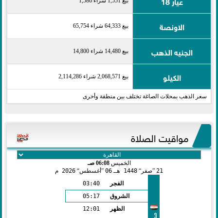
عيار 18
بيع 1,551 شراء 1,586
الاونصة
بيع 64,333 شراء 65,754
الجنيه الذهب
بيع 14,480 شراء 14,800
الكيلو
بيع 2,068,571 شراء 2,114,286
سعر الذهب بمحلات الصاغة تختلف بين منطقة وأخرى
مواقيت الصلاة
الخميس
06:08 صـ
21
صفر
1448 هـ
06
أغسطس
2026 م
الفجر
03:40
الشروق
05:17
الظهر
12:01
مصر