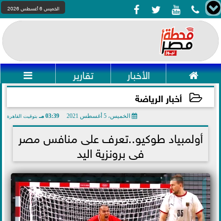




الخميس 6 أغسطس 2026

الأخبار
تقارير

أخبار الرياضة
الخميس، 5 أغسطس 2021
03:39 مـ
بتوقيت القاهرة
2021-08-05 15:39:14
أولمبياد طوكيو..تعرف على منافس مصر
فى برونزية اليد