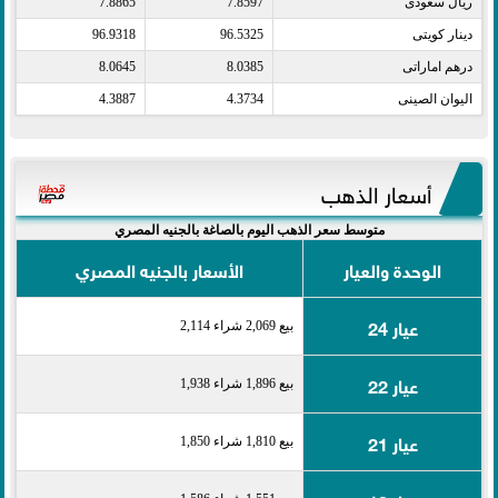
ريال سعودى​
7.8597
7.8865
دينار كويتى​
96.5325
96.9318
درهم اماراتى​
8.0385
8.0645
اليوان الصينى​
4.3734
4.3887
أسعار الذهب
متوسط سعر الذهب اليوم بالصاغة بالجنيه المصري
الوحدة والعيار
الأسعار بالجنيه المصري
عيار 24
بيع 2,069 شراء 2,114
عيار 22
بيع 1,896 شراء 1,938
عيار 21
بيع 1,810 شراء 1,850