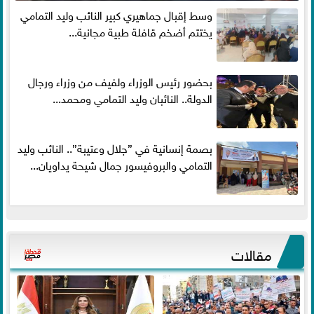
وسط إقبال جماهيري كبير النائب وليد التمامي
يختتم أضخم قافلة طبية مجانية...
بحضور رئيس الوزراء ولفيف من وزراء ورجال
الدولة.. النائبان وليد التمامي ومحمد...
بصمة إنسانية في ”جلال وعتيبة”.. النائب وليد
التمامي والبروفيسور جمال شيحة يداويان...
مقالات