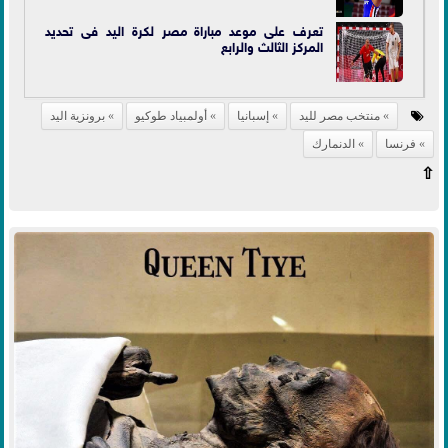
تعرف على موعد مباراة مصر لكرة اليد فى تحديد
المركز الثالث والرابع
منتخب مصر لليد
إسبانيا
أولمبياد طوكيو
برونزية اليد
فرنسا
الدنمارك
⇧