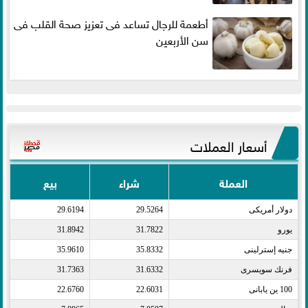
أطعمة للرجال تساعد فى تعزيز صحة القلب فى
سن الأربعين
أسعار العملات
العملة
شراء
بيع
دولار أمريكى​
29.5264
29.6194
يورو​
31.7822
31.8942
جنيه إسترلينى​
35.8332
35.9610
فرنك سويسرى​
31.6332
31.7363
100 ين يابانى​
22.6031
22.6760