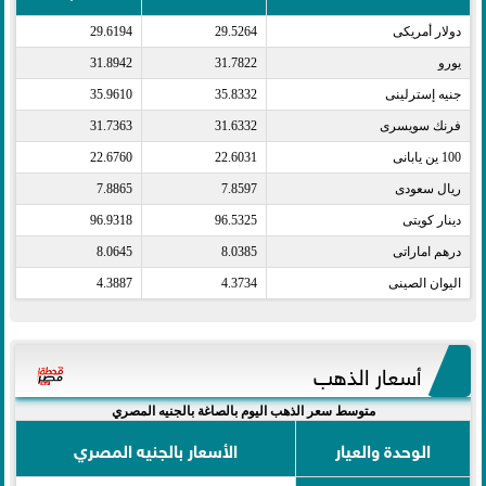
دولار أمريكى​
29.5264
29.6194
يورو​
31.7822
31.8942
جنيه إسترلينى​
35.8332
35.9610
فرنك سويسرى​
31.6332
31.7363
100 ين يابانى​
22.6031
22.6760
ريال سعودى​
7.8597
7.8865
دينار كويتى​
96.5325
96.9318
درهم اماراتى​
8.0385
8.0645
اليوان الصينى​
4.3734
4.3887
أسعار الذهب
متوسط سعر الذهب اليوم بالصاغة بالجنيه المصري
الوحدة والعيار
الأسعار بالجنيه المصري