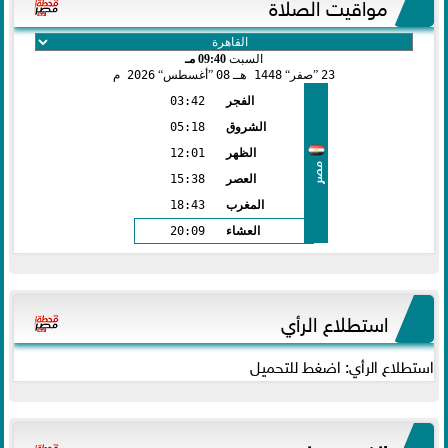
مواقيت الصلاة
السبت
09:40 مـ
23
صفر
1448 هـ
08
أغسطس
2026 م
الفجر
03:42
الشروق
05:18
الظهر
12:01
مصر
العصر
15:38
المغرب
18:43
العشاء
20:09
استطلاع الرأي
استطلاع الرأي: اضغط للتحميل