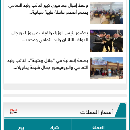
وسط إقبال جماهيري كبير النائب وليد التمامي
يختتم أضخم قافلة طبية مجانية...
بحضور رئيس الوزراء ولفيف من وزراء ورجال
الدولة.. النائبان وليد التمامي ومحمد...
بصمة إنسانية في ”جلال وعتيبة”.. النائب وليد
التمامي والبروفيسور جمال شيحة يداويان...
أسعار العملات
العملة
شراء
بيع