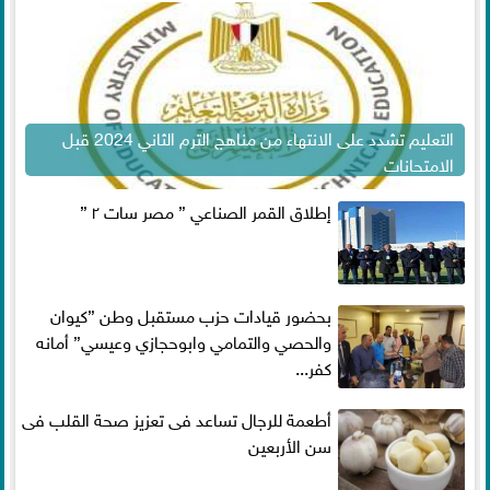
التعليم تشدد على الانتهاء من مناهج الترم الثاني 2024 قبل
الامتحانات
إطلاق القمر الصناعي ” مصر سات ٢ ”
بحضور قيادات حزب مستقبل وطن ”كيوان
والحصي والتمامي وابوحجازي وعيسي” أمانه
كفر...
أطعمة للرجال تساعد فى تعزيز صحة القلب فى
سن الأربعين