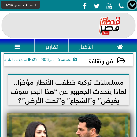




السبت 8 أغسطس 2026

الأخبار
تقارير

فن وثقافة
الجمعة، 15 مايو 2026
04:25 مـ
بتوقيت القاهرة
2026-05-15 16:25:50
مسلسلات تركية خطفت الأنظار مؤخرًا..
لماذا يتحدث الجمهور عن “هذا البحر سوف
يفيض” و”الشجاع” و”تحت الأرض”؟