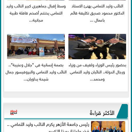
النائب وليد التمامي يهنئ الاستاذ
وسط إقبال جماهيري كبير النائب وليد
الدكتور محمود صديق تكليفة قائم
التمامي يختتم أضخم قافلة طبية
باعمال ...
مجانية...
بحضور رئيس الوزراء ولفيف من وزراء
بصمة إنسانية في ”جلال وعتيبة”..
ورجال الدولة.. النائبان وليد التمامي
النائب وليد التمامي والبروفيسور جمال
ومحمد...
شيحة يداويان...
الأكثر قراءةً
رئيس جامعة الأزهر يكرم النائب وليد التمامي ..
فخر واعتزاز بهذا التكريم...