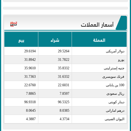
أسعار العملات
العملة
شراء
بيع
دولار أمريكى​
29.5264
29.6194
يورو​
31.7822
31.8942
جنيه إسترلينى​
35.8332
35.9610
فرنك سويسرى​
31.6332
31.7363
100 ين يابانى​
22.6031
22.6760
ريال سعودى​
7.8597
7.8865
دينار كويتى​
96.5325
96.9318
درهم اماراتى​
8.0385
8.0645
اليوان الصينى​
4.3734
4.3887