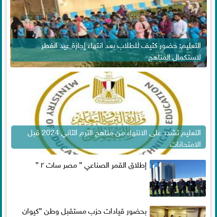
التعليم: حضور كثيف للطلاب بعد انتهاء إجازة عيد الفطر
لاستكمال المناهج
التعليم تشدد على الانتهاء من مناهج الترم الثاني 2024 قبل
الامتحانات
إطلاق القمر الصناعي ” مصر سات ٢ ”
بحضور قيادات حزب مستقبل وطن ”كيوان