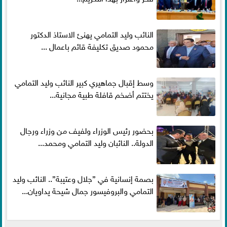
النائب وليد التمامي يهنئ الاستاذ الدكتور
محمود صديق تكليفة قائم باعمال ...
وسط إقبال جماهيري كبير النائب وليد التمامي
يختتم أضخم قافلة طبية مجانية...
بحضور رئيس الوزراء ولفيف من وزراء ورجال
الدولة.. النائبان وليد التمامي ومحمد...
بصمة إنسانية في ”جلال وعتيبة”.. النائب وليد
التمامي والبروفيسور جمال شيحة يداويان...