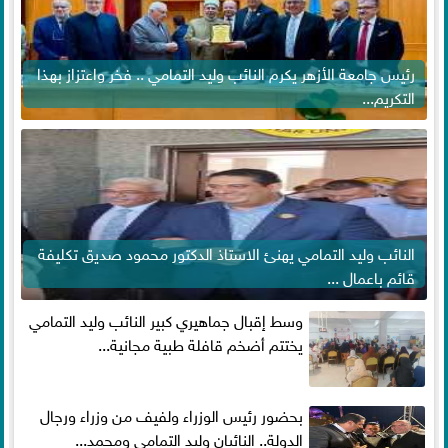
رئيس جامعة الأزهر يكرم النائب وليد التمامي .. فخر واعتزاز بهذا
التكريم...
النائب وليد التمامي يهنئ الاستاذ الدكتور محمود صديق تكليفة
قائم باعمال ...
وسط إقبال جماهيري كبير النائب وليد التمامي
يختتم أضخم قافلة طبية مجانية...
بحضور رئيس الوزراء ولفيف من وزراء ورجال
الدولة.. النائبان وليد التمامي ومحمد...