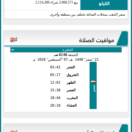
الكيلو
بيع 2,068,571 شراء 2,114,286
سعر الذهب بمحلات الصاغة تختلف بين منطقة وأخرى
مواقيت الصلاة
الجمعة
02:06 صـ
21
صفر
1448 هـ
07
أغسطس
2026 م
الفجر
03:41
الشروق
05:17
الظهر
12:01
مصر
العصر
15:38
المغرب
18:44
العشاء
20:10
استطلاع الرأي