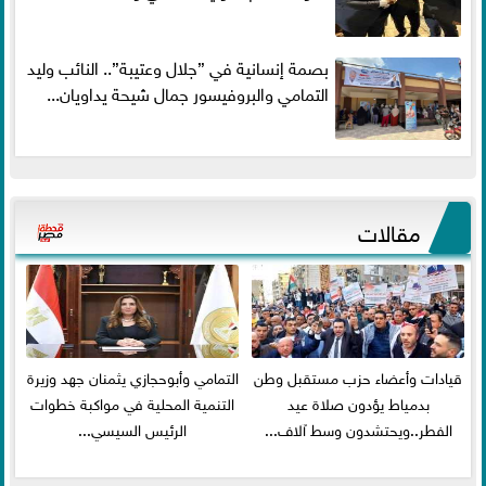
بصمة إنسانية في ”جلال وعتيبة”.. النائب وليد
التمامي والبروفيسور جمال شيحة يداويان...
مقالات
قيادات وأعضاء حزب مستقبل وطن
التمامي وأبوحجازي يثمنان جهد وزيرة
بدمياط يؤدون صلاة عيد
التنمية المحلية في مواكبة خطوات
الفطر..ويحتشدون وسط آلاف...
الرئيس السيسي...