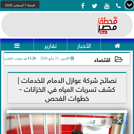




الجمعة 7 أغسطس 2026

الأخبار
تقارير

اقتصاد
الإثنين، 11 مايو 2026
11:26 مـ
بتوقيت القاهرة
2026-05-11 23:26:59
نصائح شركة عوازل الدمام للخدمات |
كشف تسربات المياه في الخزانات -
خطوات الفحص