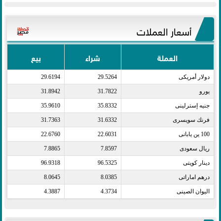
أسعار العملات
العملة
شراء
بيع
دولار أمريكى​
29.5264
29.6194
يورو​
31.7822
31.8942
جنيه إسترلينى​
35.8332
35.9610
فرنك سويسرى​
31.6332
31.7363
100 ين يابانى​
22.6031
22.6760
ريال سعودى​
7.8597
7.8865
دينار كويتى​
96.5325
96.9318
درهم اماراتى​
8.0385
8.0645
اليوان الصينى​
4.3734
4.3887