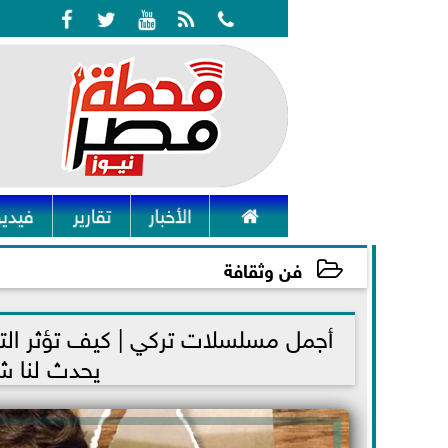






الأخبار
تقارير
فيديو
فن وثقافة
2026-05-09 20:05:57
أجمل مسلسلات تركي | كيف تؤثر ال
يحدث لنا 