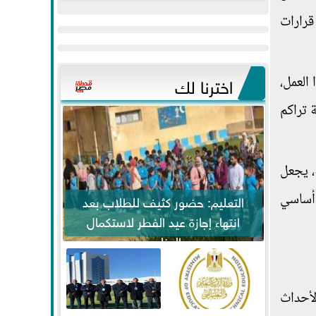
عيد
مواكبة خطوات
قرارات
الفطر..ويحتشدون
الرئيس السيسي...
وسط آلاف...
اخترنا لك
العمل،
 تراكم
، يجعل
 أساسي
التعليم: حضور كثيف للطلاب بعد
انتهاء إجازة عيد الفطر لاستكمال
المناهج
لأحداث