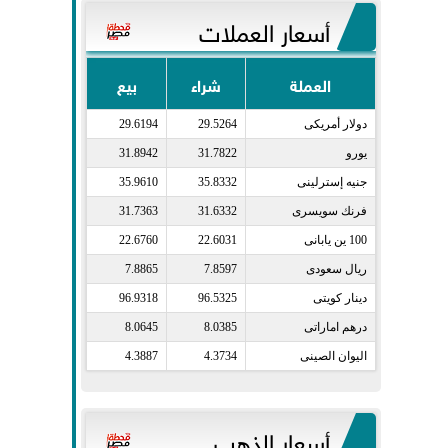
أسعار العملات
العملة
شراء
بيع
دولار أمريكى​
29.5264
29.6194
يورو​
31.7822
31.8942
جنيه إسترلينى​
35.8332
35.9610
فرنك سويسرى​
31.6332
31.7363
100 ين يابانى​
22.6031
22.6760
ريال سعودى​
7.8597
7.8865
دينار كويتى​
96.5325
96.9318
درهم اماراتى​
8.0385
8.0645
اليوان الصينى​
4.3734
4.3887
أسعار الذهب