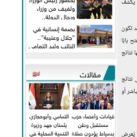
د يكشف
ولفيف من وزراء
ورجال الدولة..
النائبان وليد التمامي ومحمد...
بصمة إنسانية في
د تكون
”جلال وعتيبة”..
 بابًا
النائب وليد التمامي
 نتائج
والبروفيسور جمال شيحة يداويان...
مقالات
 نتائج
اشر أو
قيادات وأعضاء حزب
التمامي وأبوحجازي
مستقبل وطن
يثمنان جهد وزيرة
بدمياط يؤدون صلاة
التنمية المحلية في
ا يُعرض