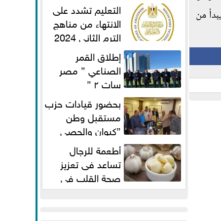
الفطر لاستكمال المناهج
التعليم تشدد على
بدأ من
الانتهاء من مناهج
الترم الثاني 2024
قبل الامتحانات
إطلاق القمر
الصناعي ” مصر
سات ٢ ”
بحضور قيادات حزب
مستقبل وطن
”كيوان والحصي
والتمامي وابوحجازي وعيسي” أمانه
أطعمة للرجال
كفر...
تساعد فى تعزيز
صحة القلب فى
سن الأربعين