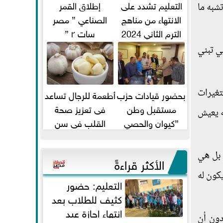
التعليم تشدد على
إطلاق القمر
شبه ما
الانتهاء من مناهج
الصناعي ” مصر
الترم الثاني 2024
سات ٢ ”
قبل الامتحانات
ي تبني
تغيرات
بحضور قيادات حزب
أطعمة للرجال تساعد
مستقبل وطن
فى تعزيز صحة
ه يعيش
”كيوان والحصي
القلب فى سن
والتمامي وابوحجازي
الأربعين
وعيسي” أمانه كفر...
 بل هي
الأكثر قراءةً
كون له
التعليم: حضور
كثيف للطلاب بعد
انتهاء إجازة عيد
 دون أن