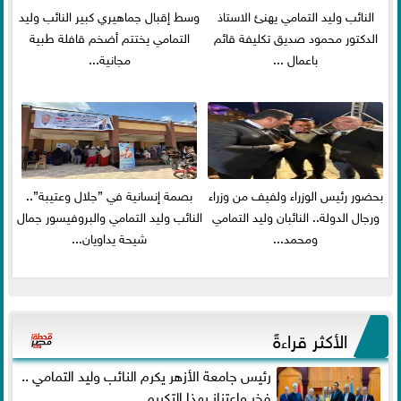
النائب وليد التمامي يهنئ الاستاذ
وسط إقبال جماهيري كبير النائب وليد
الدكتور محمود صديق تكليفة قائم
التمامي يختتم أضخم قافلة طبية
باعمال ...
مجانية...
بحضور رئيس الوزراء ولفيف من وزراء
بصمة إنسانية في ”جلال وعتيبة”..
ورجال الدولة.. النائبان وليد التمامي
النائب وليد التمامي والبروفيسور جمال
ومحمد...
شيحة يداويان...
الأكثر قراءةً
رئيس جامعة الأزهر يكرم النائب وليد التمامي ..
فخر واعتزاز بهذا التكريم...