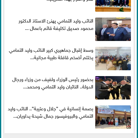
النائب وليد التمامي يهنئ الاستاذ الدكتور
محمود صديق تكليفة قائم باعمال ...
وسط إقبال جماهيري كبير النائب وليد التمامي
يختتم أضخم قافلة طبية مجانية...
بحضور رئيس الوزراء ولفيف من وزراء ورجال
الدولة.. النائبان وليد التمامي ومحمد...
بصمة إنسانية في ”جلال وعتيبة”.. النائب وليد
التمامي والبروفيسور جمال شيحة يداويان...