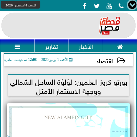




السبت 8 أغسطس 2026

الأخبار
تقارير

اقتصاد
الأحد، 1 يونيو 2025
12:08 مـ
بتوقيت القاهرة
2025-06-01 12:08:17
بورتو كروز العلمين: لؤلؤة الساحل الشمالي
ووجهة الاستثمار الأمثل