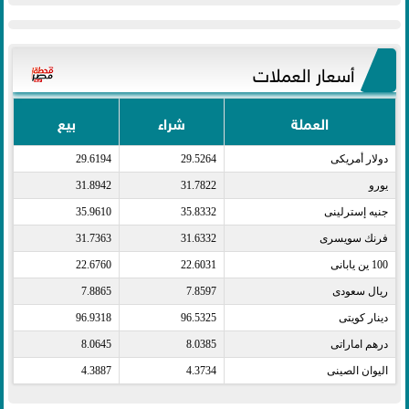
أسعار العملات
العملة
شراء
بيع
دولار أمريكى​
29.5264
29.6194
يورو​
31.7822
31.8942
جنيه إسترلينى​
35.8332
35.9610
فرنك سويسرى​
31.6332
31.7363
100 ين يابانى​
22.6031
22.6760
ريال سعودى​
7.8597
7.8865
دينار كويتى​
96.5325
96.9318
درهم اماراتى​
8.0385
8.0645
اليوان الصينى​
4.3734
4.3887