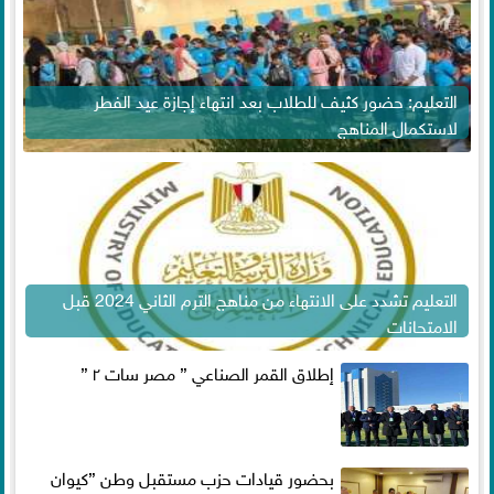
التعليم: حضور كثيف للطلاب بعد انتهاء إجازة عيد الفطر
لاستكمال المناهج
التعليم تشدد على الانتهاء من مناهج الترم الثاني 2024 قبل
الامتحانات
إطلاق القمر الصناعي ” مصر سات ٢ ”
بحضور قيادات حزب مستقبل وطن ”كيوان