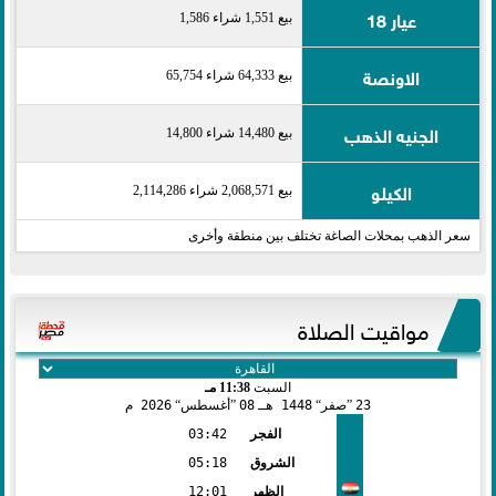
عيار 18
بيع 1,551 شراء 1,586
الاونصة
بيع 64,333 شراء 65,754
الجنيه الذهب
بيع 14,480 شراء 14,800
الكيلو
بيع 2,068,571 شراء 2,114,286
سعر الذهب بمحلات الصاغة تختلف بين منطقة وأخرى
مواقيت الصلاة
السبت
11:38 مـ
23
صفر
1448 هـ
08
أغسطس
2026 م
الفجر
03:42
الشروق
05:18
الظهر
12:01