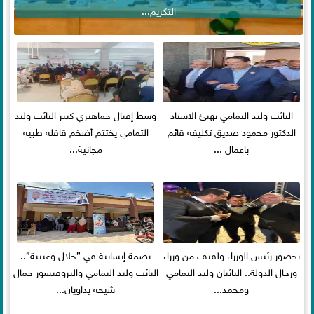
التكريم...
النائب وليد التمامي يهنئ الاستاذ
وسط إقبال جماهيري كبير النائب وليد
الدكتور محمود صديق تكليفة قائم
التمامي يختتم أضخم قافلة طبية
باعمال ...
مجانية...
بحضور رئيس الوزراء ولفيف من وزراء
بصمة إنسانية في ”جلال وعتيبة”..
ورجال الدولة.. النائبان وليد التمامي
النائب وليد التمامي والبروفيسور جمال
ومحمد...
شيحة يداويان...