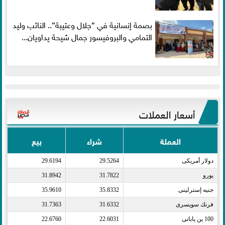
بصمة إنسانية في ”جلال وعتيبة”.. النائب وليد
التمامي والبروفيسور جمال شيحة يداويان...
أسعار العملات
العملة
شراء
بيع
دولار أمريكى​
29.5264
29.6194
يورو​
31.7822
31.8942
جنيه إسترلينى​
35.8332
35.9610
فرنك سويسرى​
31.6332
31.7363
100 ين يابانى​
22.6031
22.6760