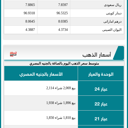
ريال سعودى​
7.8597
7.8865
دينار كويتى​
96.5325
96.9318
درهم اماراتى​
8.0385
8.0645
اليوان الصينى​
4.3734
4.3887
أسعار الذهب
متوسط سعر الذهب اليوم بالصاغة بالجنيه المصري
الوحدة والعيار
الأسعار بالجنيه المصري
عيار 24
بيع 2,069 شراء 2,114
عيار 22
بيع 1,896 شراء 1,938
عيار 21
بيع 1,810 شراء 1,850