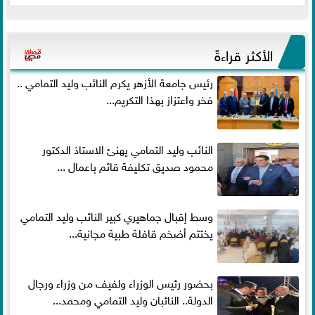
الأكثر قراءةً
رئيس جامعة الأزهر يكرم النائب وليد التمامي ..
فخر واعتزاز بهذا التكريم...
النائب وليد التمامي يهنئ الاستاذ الدكتور
محمود صديق تكليفة قائم باعمال ...
وسط إقبال جماهيري كبير النائب وليد التمامي
يختتم أضخم قافلة طبية مجانية...
بحضور رئيس الوزراء ولفيف من وزراء ورجال
الدولة.. النائبان وليد التمامي ومحمد...