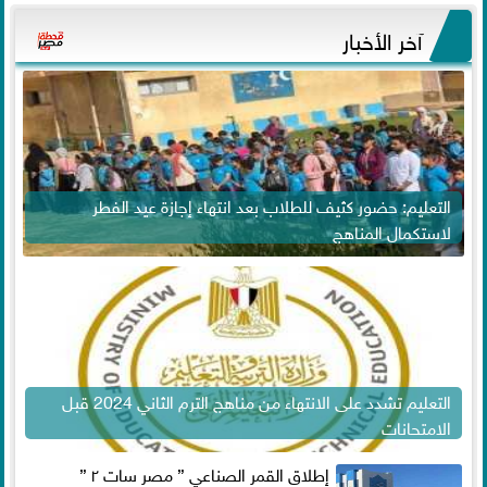
آخر الأخبار
التعليم: حضور كثيف للطلاب بعد انتهاء إجازة عيد الفطر
لاستكمال المناهج
التعليم تشدد على الانتهاء من مناهج الترم الثاني 2024 قبل
الامتحانات
إطلاق القمر الصناعي ” مصر سات ٢ ”