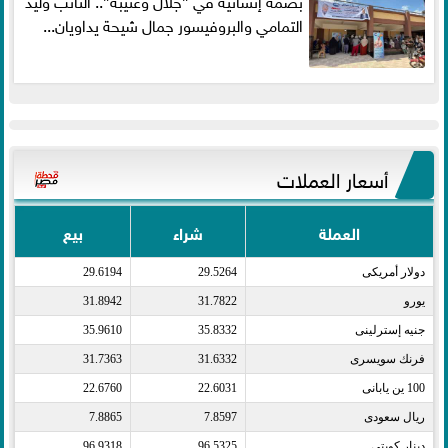
التمامي والبروفيسور جمال شيحة يداويان...
أسعار العملات
العملة
شراء
بيع
دولار أمريكى​
29.5264
29.6194
يورو​
31.7822
31.8942
جنيه إسترلينى​
35.8332
35.9610
فرنك سويسرى​
31.6332
31.7363
100 ين يابانى​
22.6031
22.6760
ريال سعودى​
7.8597
7.8865
دينار كويتى​
96.5325
96.9318