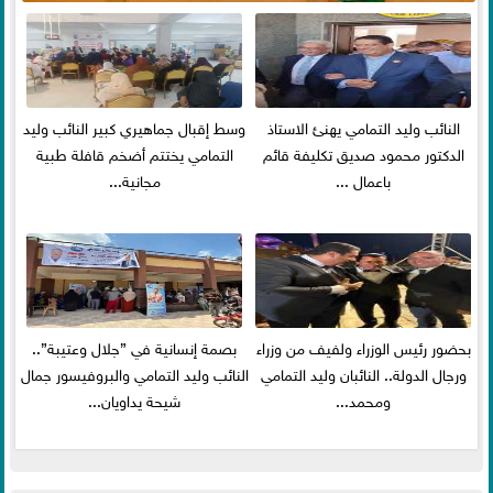
النائب وليد التمامي يهنئ الاستاذ
وسط إقبال جماهيري كبير النائب وليد
الدكتور محمود صديق تكليفة قائم
التمامي يختتم أضخم قافلة طبية
باعمال ...
مجانية...
بحضور رئيس الوزراء ولفيف من وزراء
بصمة إنسانية في ”جلال وعتيبة”..
ورجال الدولة.. النائبان وليد التمامي
النائب وليد التمامي والبروفيسور جمال
ومحمد...
شيحة يداويان...