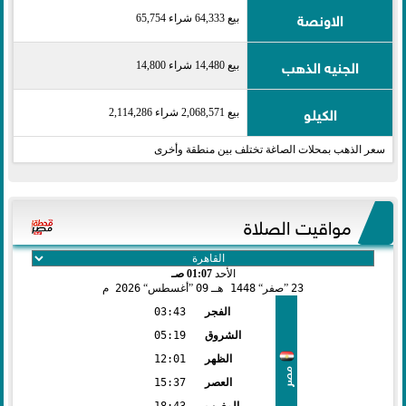
الاونصة
بيع 64,333 شراء 65,754
الجنيه الذهب
بيع 14,480 شراء 14,800
الكيلو
بيع 2,068,571 شراء 2,114,286
سعر الذهب بمحلات الصاغة تختلف بين منطقة وأخرى
مواقيت الصلاة
الأحد
01:07 صـ
23
صفر
1448 هـ
09
أغسطس
2026 م
الفجر
03:43
الشروق
05:19
الظهر
12:01
مصر
العصر
15:37
المغرب
18:43