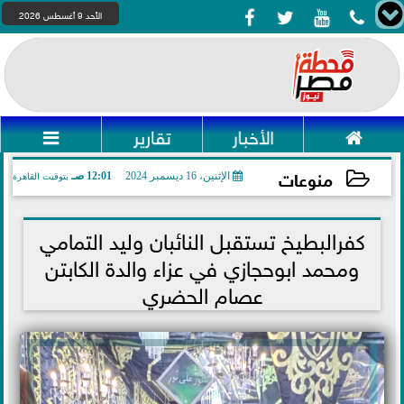




الأحد 9 أغسطس 2026

الأخبار
تقارير

منوعات
الإثنين، 16 ديسمبر 2024
12:01 صـ
بتوقيت القاهرة
2024-12-16 00:01:02
كفرالبطيخ تستقبل النائبان وليد التمامي
ومحمد ابوحجازي في عزاء والدة الكابتن
عصام الحضري