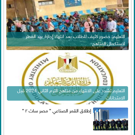
التعليم: حضور كثيف للطلاب بعد انتهاء إجازة عيد الفطر
لاستكمال المناهج
التعليم تشدد على الانتهاء من مناهج الترم الثاني 2024 قبل
الامتحانات
إطلاق القمر الصناعي ” مصر سات ٢ ”