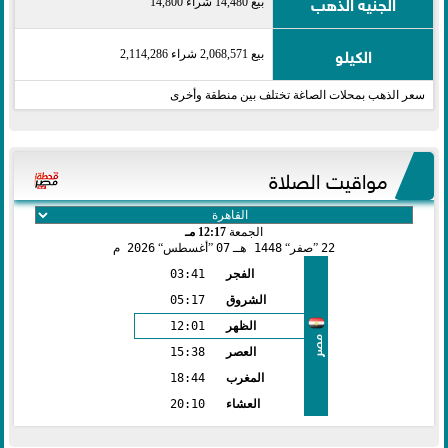
الجنيه الذهب
بيع 14,480 شراء 14,800
الكيلو
بيع 2,068,571 شراء 2,114,286
سعر الذهب بمحلات الصاغة تختلف بين منطقة وأخرى
مواقيت الصلاة
الجمعة
12:17 مـ
22
صفر
1448 هـ
07
أغسطس
2026 م
الفجر
03:41
الشروق
05:17
الظهر
12:01
مصر
العصر
15:38
المغرب
18:44
العشاء
20:10