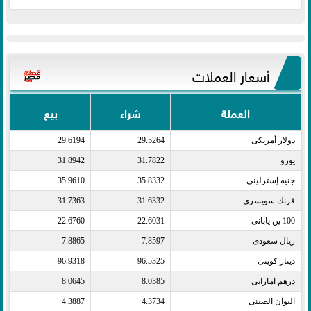
أسعار العملات
العملة
شراء
بيع
دولار أمريكى​
29.5264
29.6194
يورو​
31.7822
31.8942
جنيه إسترلينى​
35.8332
35.9610
فرنك سويسرى​
31.6332
31.7363
100 ين يابانى​
22.6031
22.6760
ريال سعودى​
7.8597
7.8865
دينار كويتى​
96.5325
96.9318
درهم اماراتى​
8.0385
8.0645
اليوان الصينى​
4.3734
4.3887