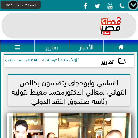




الجمعة 7 أغسطس 2026

الأخبار
تقارير

تقارير
الأربعاء، 9 أكتوبر 2024
03:34 مـ
بتوقيت القاهرة
2024-10-09 15:34:26
التمامي وابوحجاي يتقدمون بخالص
التهاني لمعالي الدكتورمحمد معيط لتولية
رئاسة صندوق النقد الدولي