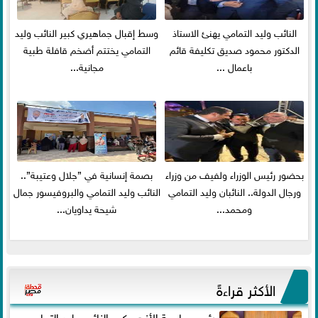
النائب وليد التمامي يهنئ الاستاذ
وسط إقبال جماهيري كبير النائب وليد
الدكتور محمود صديق تكليفة قائم
التمامي يختتم أضخم قافلة طبية
باعمال ...
مجانية...
بحضور رئيس الوزراء ولفيف من وزراء
بصمة إنسانية في ”جلال وعتيبة”..
ورجال الدولة.. النائبان وليد التمامي
النائب وليد التمامي والبروفيسور جمال
ومحمد...
شيحة يداويان...
الأكثر قراءةً
رئيس جامعة الأزهر يكرم النائب وليد التمامي ..