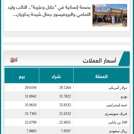
بصمة إنسانية في ”جلال وعتيبة”.. النائب وليد
التمامي والبروفيسور جمال شيحة يداويان...
أسعار العملات
العملة
شراء
بيع
دولار أمريكى​
29.5264
29.6194
يورو​
31.7822
31.8942
جنيه إسترلينى​
35.8332
35.9610
فرنك سويسرى​
31.6332
31.7363
100 ين يابانى​
22.6031
22.6760
ريال سعودى​
7.8597
7.8865