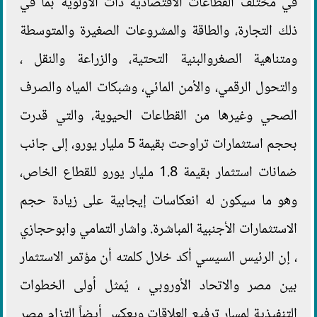
في مختلف القطاعات الاقتصادية ذات الأولوية بما في
ذلك التجارة، والطاقة والمشروعات الصغيرة والمتوسطة
ومتناهية الصغروالبنية التحتية، والزراعة والنقل ،
والتحول الرقمي، والأمن المائي، وشبكات المياه والصرف
الصحي وغيرها من القطاعات الحيوية، والتي قدرت
بحجم استثمارات تراوحت بقيمة 5 مليار يورو، إلى جانب
ضمانات استثمار بقيمة 1.8 مليار يورو للقطاع الخاص،
وهو ما سيكون له انعكاسات إيجابية على زيادة حجم
الاستثمارات الأجنبية المباشرة. واشار التمامي وابوحجازي
، إن الرئيس السيسي أكد خلال كلمته أن مؤتمر الاستثمار
بين مصر والاتحاد الأوروبي ، يُمثل أولى الخطوات
التنفيذية لمسار ترفيع العلاقات ويعكس أيضاً التزام مصر