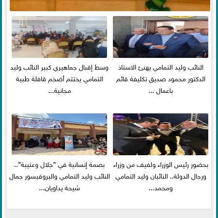
النائب وليد التمامي يهنئ الاستاذ
وسط إقبال جماهيري كبير النائب وليد
الدكتور محمود صديق تكليفة قائم
التمامي يختتم أضخم قافلة طبية
باعمال ...
مجانية...
بحضور رئيس الوزراء ولفيف من وزراء
بصمة إنسانية في ”جلال وعتيبة”..
ورجال الدولة.. النائبان وليد التمامي
النائب وليد التمامي والبروفيسور جمال
ومحمد...
شيحة يداويان...