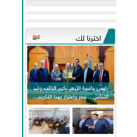
عيد
مواكبة خطوات
الفطر..ويحتشدون
الرئيس السيسي...
وسط آلاف...
اخترنا لك
رئيس جامعة الأزهر يكرم النائب وليد
التمامي .. فخر واعتزاز بهذا التكريم...