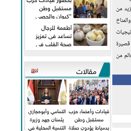
مستقبل وطن
زيد من
”كيوان والحصي
المناخ
والتمامي وابوحجازي وعيسي” أمانه
أطعمة للرجال
كفر...
تيجيات
تساعد فى تعزيز
صحة القلب فى
 قصيرة
سن الأربعين
الم من
مقالات
قيادات وأعضاء حزب
التمامي وأبوحجازي
مستقبل وطن
يثمنان جهد وزيرة
بدمياط يؤدون صلاة
التنمية المحلية في