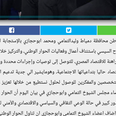
محافظة دمياط وليدالتمامي ومحمد ابوحجازي بالإستجابة ال
ح السيسي باستئناف أعمال وفعاليات الحوار الوطني، والتركيز خلال
لراهنة للاقتصاد المصري، للتوصل إلى توصيات وإجراءات محددة و
تصاد حاليا بتداعياتها الاجتماعية، وهومايشير الي جدية تدعيم ا
المتخصصين والمفكرين للوصول لحلول نستطيع من خلالها تعزيز 
اء مجلس الشيوخ التمامي وابوحجازي في بيان اليوم أن الحوار 
 كبير في حالة الوعي الثقافي والسياسي والاقتصادي والأمني ل
واضاف اعضاء الشيوخ التمامي وابوحجازي ان تناول الحوار الوطني