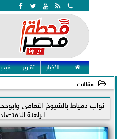






الأخبار
تقارير
فيديو
مقالات
2024-01-29 21:18:28
نواب دمياط بالشيوخ التمامي وابوحجاز
الراهنة للاقتصا