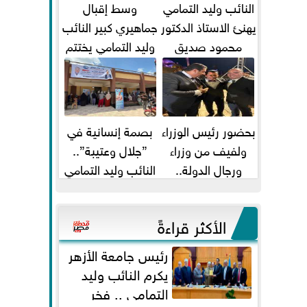
النائب وليد التمامي
وسط إقبال
يهنئ الاستاذ الدكتور
جماهيري كبير النائب
محمود صديق
وليد التمامي يختتم
تكليفة قائم باعمال
أضخم قافلة طبية
...
مجانية...
بحضور رئيس الوزراء
بصمة إنسانية في
ولفيف من وزراء
”جلال وعتيبة”..
ورجال الدولة..
النائب وليد التمامي
النائبان وليد التمامي
والبروفيسور جمال
ومحمد...
شيحة يداويان...
الأكثر قراءةً
رئيس جامعة الأزهر
يكرم النائب وليد
التمامي .. فخر