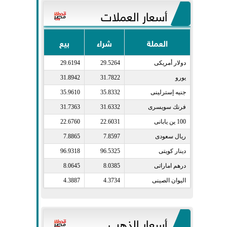
أسعار العملات
العملة
شراء
بيع
دولار أمريكى​
29.5264
29.6194
يورو​
31.7822
31.8942
جنيه إسترلينى​
35.8332
35.9610
فرنك سويسرى​
31.6332
31.7363
100 ين يابانى​
22.6031
22.6760
ريال سعودى​
7.8597
7.8865
دينار كويتى​
96.5325
96.9318
درهم اماراتى​
8.0385
8.0645
اليوان الصينى​
4.3734
4.3887
أسعار الذهب