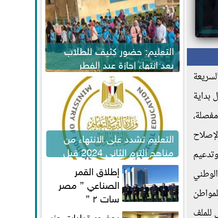
التعليم: حضور كثيف للطلاب
بعد انتهاء إجازة عيد الفطر
لاستكمال المناهج
سريعة
 بداية
مفصلة،
لإصلاح
التعليم تشدد على الانتهاء من
مناهج الترم الثاني 2024 قبل
وتدعيم
الامتحانات
إطلاق القمر
الوطني
الصناعي ” مصر
لمواطن
سات ٢ ”
 للملف
بحضور قيادات حزب