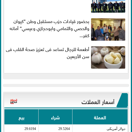
بحضور قيادات حزب مستقبل وطن ”كيوان
والحصي والتمامي وابوحجازي وعيسي” أمانه
كفر...
أطعمة للرجال تساعد فى تعزيز صحة القلب فى
سن الأربعين
أسعار العملات
العملة
شراء
بيع
دولار أمريكى​
29.5264
29.6194