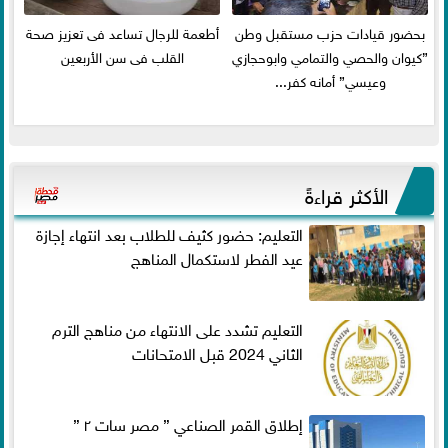
بحضور قيادات حزب مستقبل وطن
أطعمة للرجال تساعد فى تعزيز صحة
”كيوان والحصي والتمامي وابوحجازي
القلب فى سن الأربعين
وعيسي” أمانه كفر...
الأكثر قراءةً
التعليم: حضور كثيف للطلاب بعد انتهاء إجازة
عيد الفطر لاستكمال المناهج
التعليم تشدد على الانتهاء من مناهج الترم
الثاني 2024 قبل الامتحانات
إطلاق القمر الصناعي ” مصر سات ٢ ”