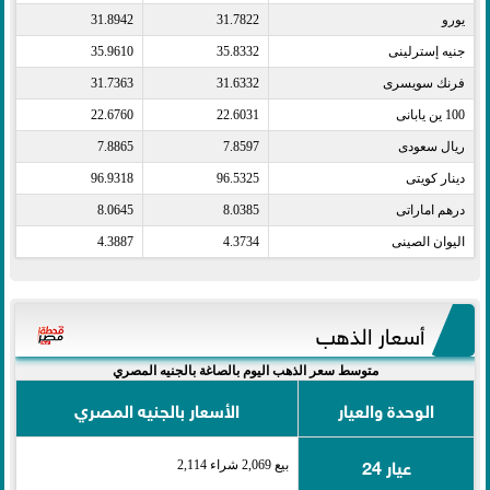
يورو​
31.7822
31.8942
جنيه إسترلينى​
35.8332
35.9610
فرنك سويسرى​
31.6332
31.7363
100 ين يابانى​
22.6031
22.6760
ريال سعودى​
7.8597
7.8865
دينار كويتى​
96.5325
96.9318
درهم اماراتى​
8.0385
8.0645
اليوان الصينى​
4.3734
4.3887
أسعار الذهب
متوسط سعر الذهب اليوم بالصاغة بالجنيه المصري
الوحدة والعيار
الأسعار بالجنيه المصري
عيار 24
بيع 2,069 شراء 2,114