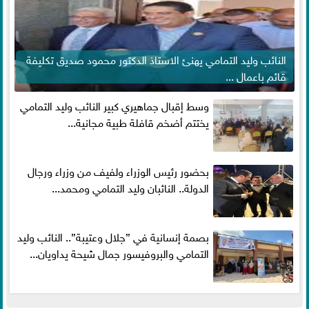
النائب وليد التمامي يهنئ الاستاذ الدكتور محمود صديق تكليفة
قائم باعمال ...
وسط إقبال جماهيري كبير النائب وليد التمامي
يختتم أضخم قافلة طبية مجانية...
بحضور رئيس الوزراء ولفيف من وزراء ورجال
الدولة.. النائبان وليد التمامي ومحمد...
بصمة إنسانية في ”جلال وعتيبة”.. النائب وليد
التمامي والبروفيسور جمال شيحة يداويان...