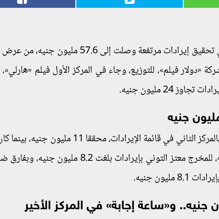
شركة «دولار فيلم»، للتوزيع، وجاء في المركز الأول فيلم «هارلي»،
 24 مليون جنيه.
وجاء فيلم الرعب «يوم 13» للمخرج وائل عبدالله بالمركز الثاني في قائمة الإيرادات، محققا 11
الثالث من نصيب الفيلم الكوميدي «ابن الحاج أحمد»، للمخرج معتز التوني بإيرادات بلغت 8.2 
مليون جنيه.