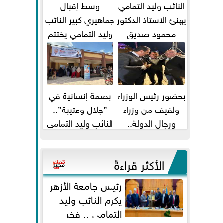
النائب وليد التمامي
وسط إقبال
يهنئ الاستاذ الدكتور
جماهيري كبير النائب
محمود صديق
وليد التمامي يختتم
تكليفة قائم باعمال
أضخم قافلة طبية
...
مجانية...
بحضور رئيس الوزراء
بصمة إنسانية في
ولفيف من وزراء
”جلال وعتيبة”..
ورجال الدولة..
النائب وليد التمامي
النائبان وليد التمامي
والبروفيسور جمال
ومحمد...
شيحة يداويان...
الأكثر قراءةً
رئيس جامعة الأزهر
يكرم النائب وليد
التمامي .. فخر