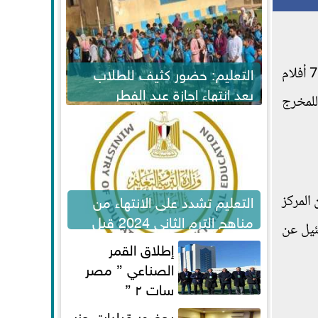
التعليم: حضور كثيف للطلاب
نجحت السينما المصرية خلال موسم عيد الفطر في تحقيق إيرادات مرتفعة وصلت إلى 57.6 مليون جنيه، من عرض 7 أفلام
بعد انتهاء إجازة عيد الفطر
 للمخرج
لاستكمال المناهج
التعليم تشدد على الانتهاء من
 مليون جنيه، بينما كان المركز
مناهج الترم الثاني 2024 قبل
مليون جنيه، وبفارق ضئيل عن
الامتحانات
إطلاق القمر
الصناعي ” مصر
سات ٢ ”
بحضور قيادات حزب