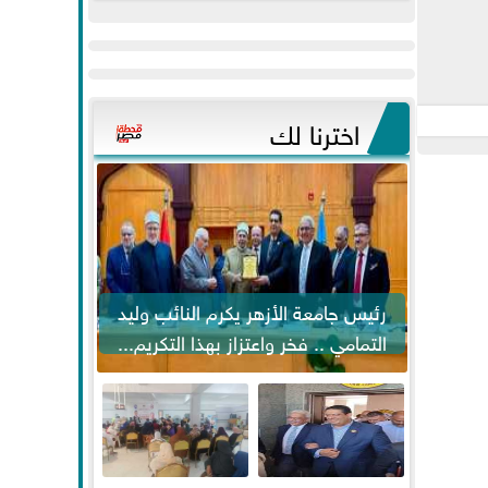
عيد
مواكبة خطوات
الفطر..ويحتشدون
الرئيس السيسي...
وسط آلاف...
اخترنا لك
رئيس جامعة الأزهر يكرم النائب وليد
التمامي .. فخر واعتزاز بهذا التكريم...