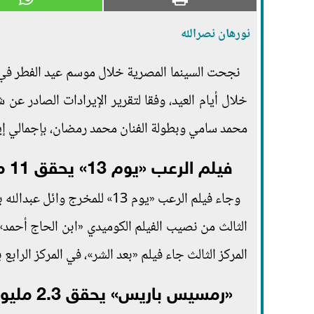
نورهان نصرالله
خلال أيام العيد، وفقا لتقرير الإيرادات الصادر عن 
محمد سامي وبطولة الفنان محمد رمضان، بإجمالي إيرادات تجاوز
فيلم الرعب «يوم 13» يحقق 11 مليون جنيه
المركز الثالث جاء فيلم «بعد الشر»، في المركز الرابع بإيرادات 8.1 
«رمسيس باريس» يحقق 2.3 مليون جنيه.. و«ساعة إجابة» في المركز الأخير