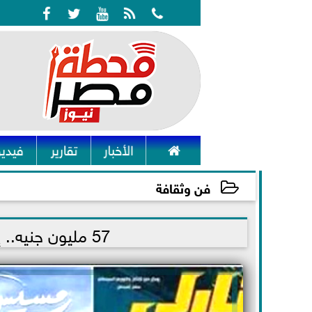






الأخبار
تقارير
فيديو
فن وثقافة
2023-04-26 15:28:30
57 مليون جنيه.. إيرادات السينما المصرية في العيد