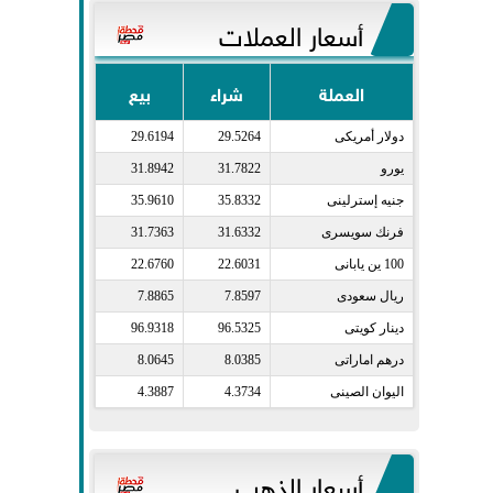
أسعار العملات
العملة
شراء
بيع
دولار أمريكى​
29.5264
29.6194
يورو​
31.7822
31.8942
جنيه إسترلينى​
35.8332
35.9610
فرنك سويسرى​
31.6332
31.7363
100 ين يابانى​
22.6031
22.6760
ريال سعودى​
7.8597
7.8865
دينار كويتى​
96.5325
96.9318
درهم اماراتى​
8.0385
8.0645
اليوان الصينى​
4.3734
4.3887
أسعار الذهب