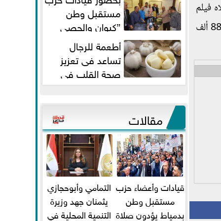
خامس، تلاه فيلم
مستقبل وطن
”كيوان والحصي
«مغامرات كوكو»، محققا 1.8 مليون جنيه، أما المركز الأخير فكان من نصيب فيلم «ساعة إجابة»، بإجمالي إيرادات 884 ألف
والتمامي وابوحجازي وعيسي” أمانه
أطعمة للرجال
كفر...
تساعد فى تعزيز
صحة القلب فى
سن الأربعين
مقالات
قيادات وأعضاء حزب
التمامي وأبوحجازي
مستقبل وطن
يثمنان جهد وزيرة
بدمياط يؤدون صلاة
التنمية المحلية في