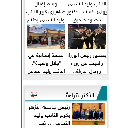
النائب وليد التمامي
وسط إقبال
يهنئ الاستاذ الدكتور
جماهيري كبير النائب
محمود صديق
وليد التمامي يختتم
تكليفة قائم باعمال
أضخم قافلة طبية
...
مجانية...
بحضور رئيس الوزراء
بصمة إنسانية في
ولفيف من وزراء
”جلال وعتيبة”..
ورجال الدولة..
النائب وليد التمامي
النائبان وليد التمامي
والبروفيسور جمال
ومحمد...
شيحة يداويان...
الأكثر قراءةً
رئيس جامعة الأزهر
يكرم النائب وليد
التمامي .. فخر