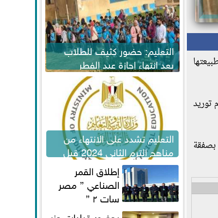
التعليم: حضور كثيف للطلاب
طبيعتها
بعد انتهاء إجازة عيد الفطر
لاستكمال المناهج
 توريد
التعليم تشدد على الانتهاء من
بصفقة
مناهج الترم الثاني 2024 قبل
الامتحانات
إطلاق القمر
الصناعي ” مصر
سات ٢ ”
بحضور قيادات حزب