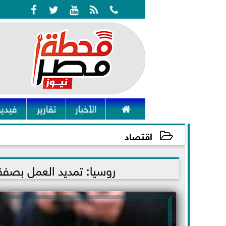






الأخبار
تقارير
فيديو
اقتصاد
2023-03-14 12:17:50
روسيا: تمديد العمل بصفق