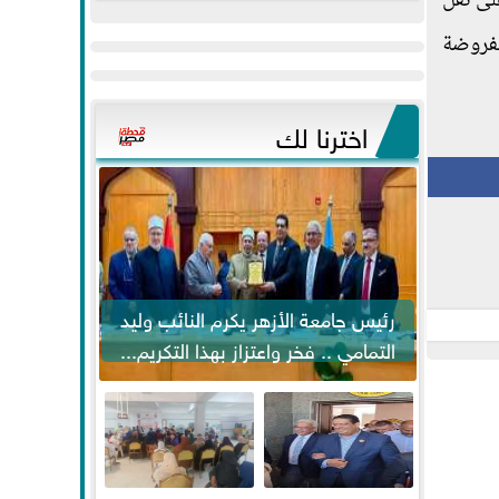
م توقيعها بين روسيا وتركيا وأوكرانيا والأمم المتحدة، في الـ 22 من يوليو 2022، على نقل
عيد
مواكبة خطوات
بات المفروضة
الفطر..ويحتشدون
الرئيس السيسي...
وسط آلاف...
اخترنا لك
رئيس جامعة الأزهر يكرم النائب وليد
التمامي .. فخر واعتزاز بهذا التكريم...