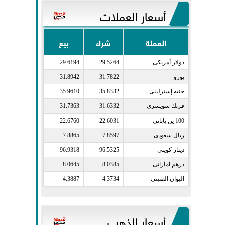
أسعار العملات
العملة
شراء
بيع
دولار أمريكى​
29.5264
29.6194
يورو​
31.7822
31.8942
جنيه إسترلينى​
35.8332
35.9610
فرنك سويسرى​
31.6332
31.7363
100 ين يابانى​
22.6031
22.6760
ريال سعودى​
7.8597
7.8865
دينار كويتى​
96.5325
96.9318
درهم اماراتى​
8.0385
8.0645
اليوان الصينى​
4.3734
4.3887
أسعار الذهب