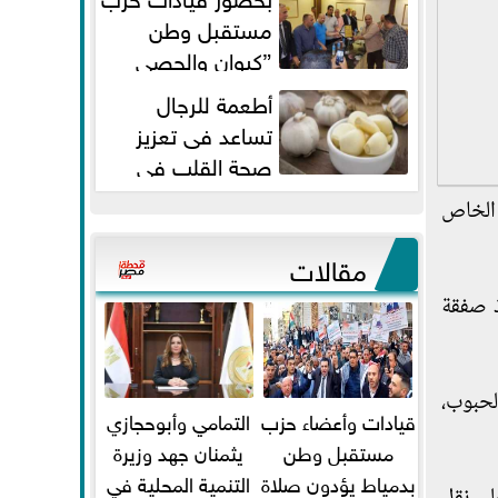
مستقبل وطن
”كيوان والحصي
والتمامي وابوحجازي وعيسي” أمانه
أطعمة للرجال
كفر...
تساعد فى تعزيز
صحة القلب فى
سن الأربعين
 الخاص
مقالات
ذ صفقة
لحبوب،
قيادات وأعضاء حزب
التمامي وأبوحجازي
مستقبل وطن
يثمنان جهد وزيرة
بدمياط يؤدون صلاة
التنمية المحلية في