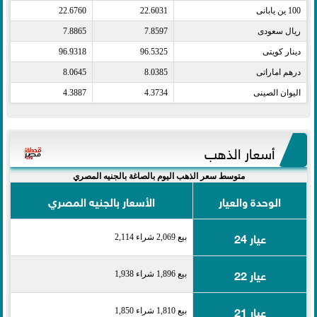
100 ين يابانى​
22.6031
22.6760
ريال سعودى​
7.8597
7.8865
دينار كويتى​
96.5325
96.9318
درهم اماراتى​
8.0385
8.0645
اليوان الصينى​
4.3734
4.3887
أسعار الذهب
متوسط سعر الذهب اليوم بالصاغة بالجنيه المصري
الوحدة والعيار
الأسعار بالجنيه المصري
عيار 24
بيع 2,069 شراء 2,114
عيار 22
بيع 1,896 شراء 1,938
عيار 21
بيع 1,810 شراء 1,850