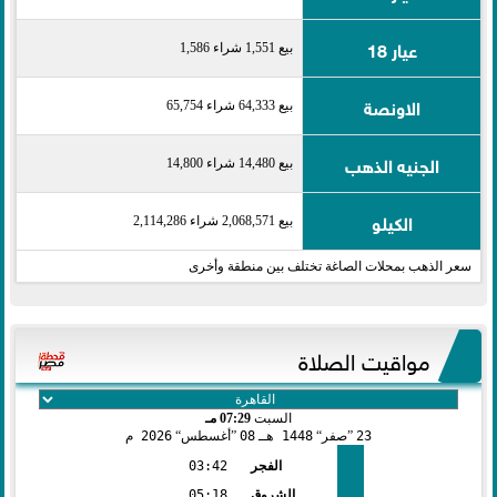
عيار 18
بيع 1,551 شراء 1,586
الاونصة
بيع 64,333 شراء 65,754
الجنيه الذهب
بيع 14,480 شراء 14,800
الكيلو
بيع 2,068,571 شراء 2,114,286
سعر الذهب بمحلات الصاغة تختلف بين منطقة وأخرى
مواقيت الصلاة
السبت
07:29 مـ
23
صفر
1448 هـ
08
أغسطس
2026 م
الفجر
03:42
الشروق
05:18