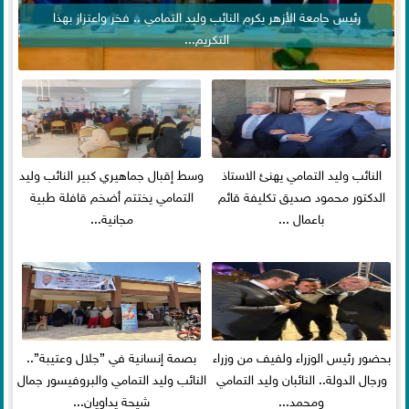
رئيس جامعة الأزهر يكرم النائب وليد التمامي .. فخر واعتزاز بهذا
التكريم...
النائب وليد التمامي يهنئ الاستاذ
وسط إقبال جماهيري كبير النائب وليد
الدكتور محمود صديق تكليفة قائم
التمامي يختتم أضخم قافلة طبية
باعمال ...
مجانية...
بحضور رئيس الوزراء ولفيف من وزراء
بصمة إنسانية في ”جلال وعتيبة”..
ورجال الدولة.. النائبان وليد التمامي
النائب وليد التمامي والبروفيسور جمال
ومحمد...
شيحة يداويان...