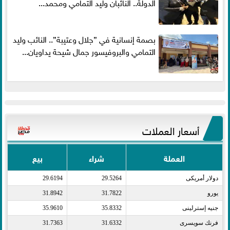
الدولة.. النائبان وليد التمامي ومحمد...
بصمة إنسانية في ”جلال وعتيبة”.. النائب وليد
التمامي والبروفيسور جمال شيحة يداويان...
أسعار العملات
العملة
شراء
بيع
دولار أمريكى​
29.5264
29.6194
يورو​
31.7822
31.8942
جنيه إسترلينى​
35.8332
35.9610
فرنك سويسرى​
31.6332
31.7363