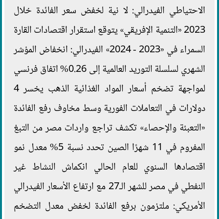
الاحتياطي الفيدرالي: لا نية لخفض سعر الفائدة خلال
2023 «التنمية الإفريقي» يتوقع استقرار اقتصادات القارة
السمراء في «2023 - 2024» الفيدرالي: انخفاض المؤشر
الشهري لسلسلة التوريد العالمية إلى 0.26% اتفاق فرنسي
لمواجهة تضخم أسعار المواد الغذائية الذهب يخسر 4
دولارات في التعاملات الفورية وسط مخاوف رفع الفائدة
«التعبئة والإحصاء» تكشف تراجع واردات مصر من التبغ
المفروم في 11 شهرًا الصين تحدد نسبة 5% معدل نمو
اقتصادها السنوي للعام الحالي انكماش النشاط غير
النفطي في مصر للشهر الـ27 مع ارتفاع الأسعار الفيدرالي
الأمريكي: ملتزمون برفع الفائدة لخفض معدل التضخم