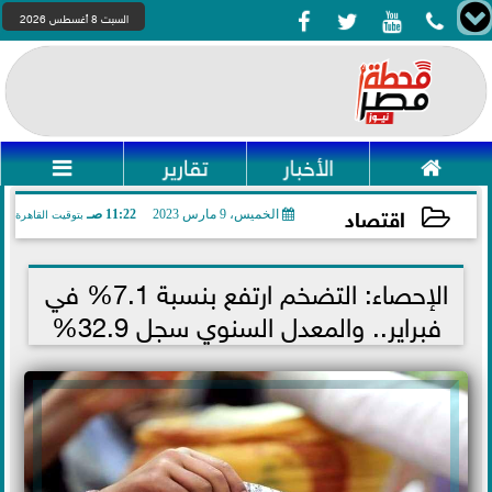




السبت 8 أغسطس 2026

الأخبار
تقارير

اقتصاد
الخميس، 9 مارس 2023
11:22 صـ
بتوقيت القاهرة
2023-03-09 11:22:42
الإحصاء: التضخم ارتفع بنسبة 7.1% في
فبراير.. والمعدل السنوي سجل 32.9%