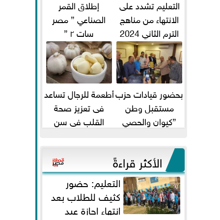
التعليم تشدد على
إطلاق القمر
الانتهاء من مناهج
الصناعي ” مصر
الترم الثاني 2024
سات ٢ ”
قبل الامتحانات
بحضور قيادات حزب
أطعمة للرجال تساعد
مستقبل وطن
فى تعزيز صحة
”كيوان والحصي
القلب فى سن
والتمامي وابوحجازي
الأربعين
وعيسي” أمانه كفر...
الأكثر قراءةً
التعليم: حضور
كثيف للطلاب بعد
انتهاء إجازة عيد