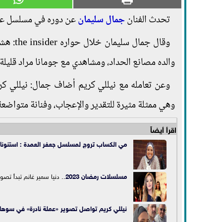
تحدث الفنان
جمال سليمان
عن دوره في مسلسل عملة
وقال جم
والده مصانع الحداد، ومشاهدي مع جومانا مراد قليلة 
وعن تعامله مع نيللي كريم أضاف جمال: نيللي كر
وهي ممثلة مثيرة للتقدير والإعجاب، وفنانة متواضعة
اقرأ أيضاً
مي الكساب تروج لمسلسل جعفر العمدة : استنونا
مسلسلات
رمضان 2023
.. دنيا سمير غانم تبدأ ت
نيللي كريم تواصل تصوير «عملة نادرة» في سوها