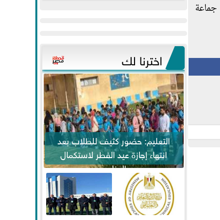
عيد
مواكبة خطوات
دت إلى وصول جماعة
الفطر..ويحتشدون
الرئيس السيسي...
وسط آلاف...
اخترنا لك
التعليم: حضور كثيف للطلاب بعد
انتهاء إجازة عيد الفطر لاستكمال
المناهج