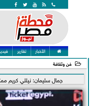






الأخبار
تقارير
فيديو
فن وثقافة
2023-02-28 13:19:28
جمال سليمان: نيللي كريم مم