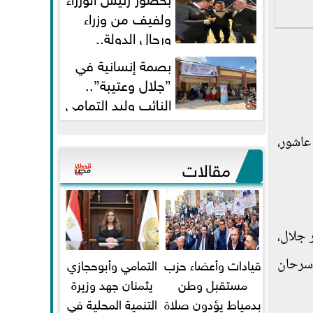
ولفيف من وزراء
ورجال الدولة..
النائبان وليد التمامي ومحمد...
بصمة إنسانية في
”جلال وعتيبة”..
النائب وليد التمامي
والبروفيسور جمال شيحة يداويان...
عاشور،
مقالات
سر جلال،
قيادات وأعضاء حزب
التمامي وأبوحجازي
 سرحان
مستقبل وطن
يثمنان جهد وزيرة
بدمياط يؤدون صلاة
التنمية المحلية في