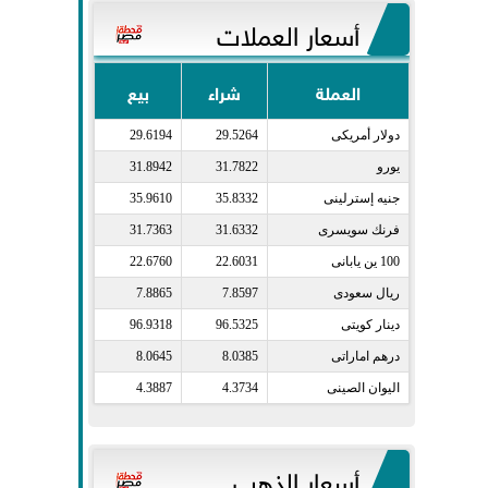
أسعار العملات
العملة
شراء
بيع
دولار أمريكى​
29.5264
29.6194
يورو​
31.7822
31.8942
جنيه إسترلينى​
35.8332
35.9610
فرنك سويسرى​
31.6332
31.7363
100 ين يابانى​
22.6031
22.6760
ريال سعودى​
7.8597
7.8865
دينار كويتى​
96.5325
96.9318
درهم اماراتى​
8.0385
8.0645
اليوان الصينى​
4.3734
4.3887
أسعار الذهب