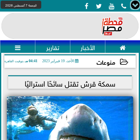




الجمعة 7 أغسطس 2026

الأخبار
تقارير

منوعات
الأحد، 19 فبراير 2023
04:41 مـ
بتوقيت القاهرة
2023-02-19 16:41:19
سمكة قرش تقتل سائحًا استراليًا