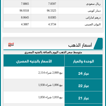
ريال سعودى​
7.8597
7.8865
دينار كويتى​
96.5325
96.9318
درهم اماراتى​
8.0385
8.0645
اليوان الصينى​
4.3734
4.3887
أسعار الذهب
متوسط سعر الذهب اليوم بالصاغة بالجنيه المصري
الوحدة والعيار
الأسعار بالجنيه المصري
عيار 24
بيع 2,069 شراء 2,114
عيار 22
بيع 1,896 شراء 1,938
عيار 21
بيع 1,810 شراء 1,850