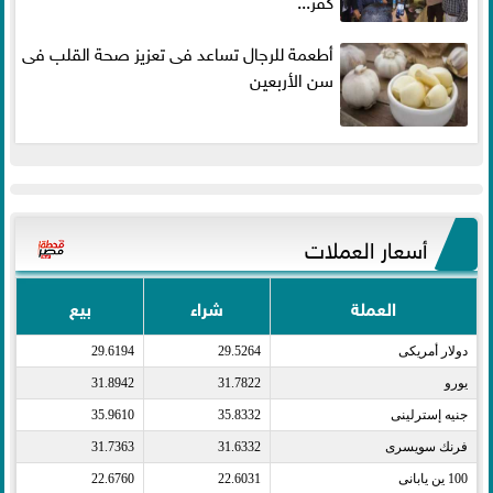
كفر...
أطعمة للرجال تساعد فى تعزيز صحة القلب فى
سن الأربعين
أسعار العملات
العملة
شراء
بيع
دولار أمريكى​
29.5264
29.6194
يورو​
31.7822
31.8942
جنيه إسترلينى​
35.8332
35.9610
فرنك سويسرى​
31.6332
31.7363
100 ين يابانى​
22.6031
22.6760