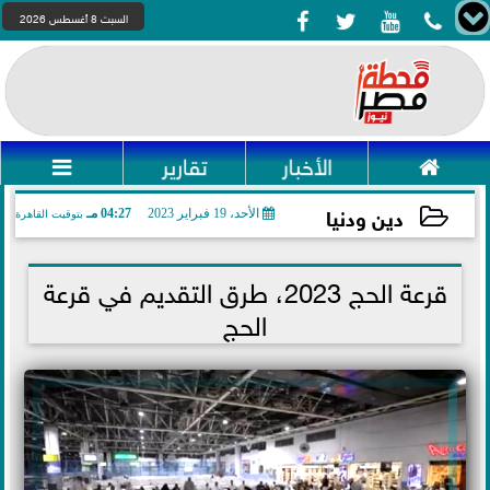




السبت 8 أغسطس 2026

الأخبار
تقارير

دين ودنيا
الأحد، 19 فبراير 2023
04:27 مـ
بتوقيت القاهرة
2023-02-19 16:27:09
قرعة الحج 2023، طرق التقديم في قرعة
الحج