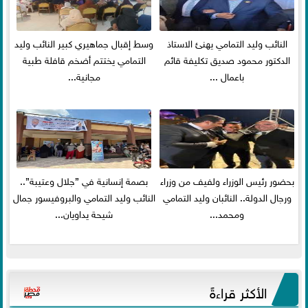
النائب وليد التمامي يهنئ الاستاذ
وسط إقبال جماهيري كبير النائب وليد
الدكتور محمود صديق تكليفة قائم
التمامي يختتم أضخم قافلة طبية
باعمال ...
مجانية...
بحضور رئيس الوزراء ولفيف من وزراء
بصمة إنسانية في ”جلال وعتيبة”..
ورجال الدولة.. النائبان وليد التمامي
النائب وليد التمامي والبروفيسور جمال
ومحمد...
شيحة يداويان...
الأكثر قراءةً