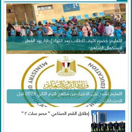
التعليم: حضور كثيف للطلاب بعد انتهاء إجازة عيد الفطر
لاستكمال المناهج
التعليم تشدد على الانتهاء من مناهج الترم الثاني 2024 قبل
الامتحانات
إطلاق القمر الصناعي ” مصر سات ٢ ”