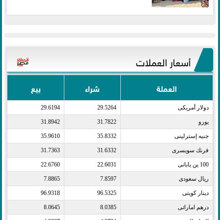
أسعار العملات
العملة
شراء
بيع
دولار أمريكى​
29.5264
29.6194
يورو​
31.7822
31.8942
جنيه إسترلينى​
35.8332
35.9610
فرنك سويسرى​
31.6332
31.7363
100 ين يابانى​
22.6031
22.6760
ريال سعودى​
7.8597
7.8865
دينار كويتى​
96.5325
96.9318
درهم اماراتى​
8.0385
8.0645