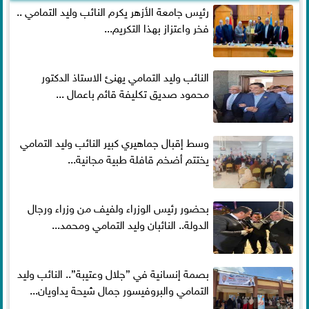
رئيس جامعة الأزهر يكرم النائب وليد التمامي ..
فخر واعتزاز بهذا التكريم...
النائب وليد التمامي يهنئ الاستاذ الدكتور
محمود صديق تكليفة قائم باعمال ...
وسط إقبال جماهيري كبير النائب وليد التمامي
يختتم أضخم قافلة طبية مجانية...
بحضور رئيس الوزراء ولفيف من وزراء ورجال
الدولة.. النائبان وليد التمامي ومحمد...
بصمة إنسانية في ”جلال وعتيبة”.. النائب وليد
التمامي والبروفيسور جمال شيحة يداويان...