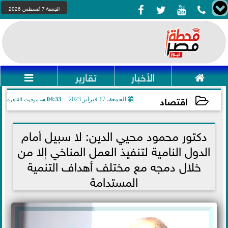




الجمعة 7 أغسطس 2026

الأخبار
تقارير

اقتصاد
الجمعة، 17 فبراير 2023
04:33 مـ
بتوقيت القاهرة
2023-02-17 16:33:36
دكتور محمود محيي الدين: لا سبيل أمام
الدول النامية لتنفيذ العمل المناخي إلا من
خلال دمجه مع مختلف أهداف التنمية
المستدامة