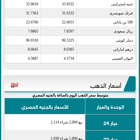
جنيه إسترلينى​
35.8332
35.9610
فرنك سويسرى​
31.6332
31.7363
100 ين يابانى​
22.6031
22.6760
ريال سعودى​
7.8597
7.8865
دينار كويتى​
96.5325
96.9318
درهم اماراتى​
8.0385
8.0645
اليوان الصينى​
4.3734
4.3887
أسعار الذهب
متوسط سعر الذهب اليوم بالصاغة بالجنيه المصري
الوحدة والعيار
الأسعار بالجنيه المصري
عيار 24
بيع 2,069 شراء 2,114
عيار 22
بيع 1,896 شراء 1,938