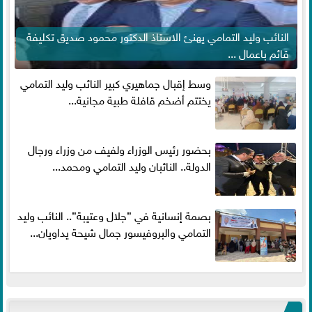
النائب وليد التمامي يهنئ الاستاذ الدكتور محمود صديق تكليفة
قائم باعمال ...
وسط إقبال جماهيري كبير النائب وليد التمامي
يختتم أضخم قافلة طبية مجانية...
بحضور رئيس الوزراء ولفيف من وزراء ورجال
الدولة.. النائبان وليد التمامي ومحمد...
بصمة إنسانية في ”جلال وعتيبة”.. النائب وليد
التمامي والبروفيسور جمال شيحة يداويان...