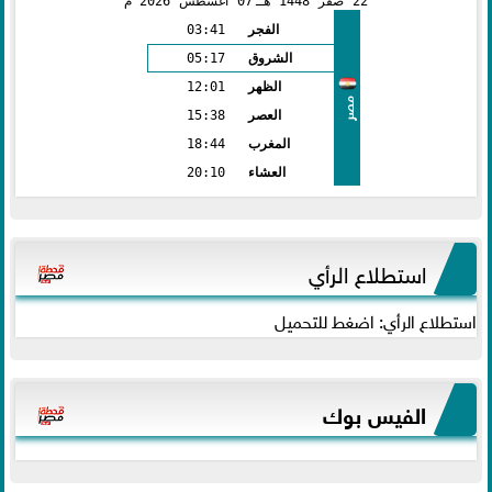
22
صفر
1448 هـ
07
أغسطس
2026 م
الفجر
03:41
الشروق
05:17
الظهر
12:01
مصر
العصر
15:38
المغرب
18:44
العشاء
20:10
استطلاع الرأي
استطلاع الرأي: اضغط للتحميل
الفيس بوك