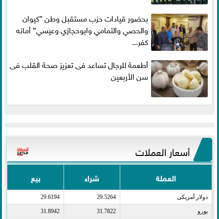
بحضور قيادات حزب مستقبل وطن ”كيوان
والحصي والتمامي وابوحجازي وعيسي” أمانه
كفر...
أطعمة للرجال تساعد فى تعزيز صحة القلب فى
سن الأربعين
أسعار العملات
العملة
شراء
بيع
دولار أمريكى​
29.5264
29.6194
يورو​
31.7822
31.8942