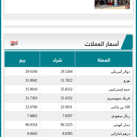
أسعار العملات
العملة
شراء
بيع
دولار أمريكى​
29.5264
29.6194
يورو​
31.7822
31.8942
جنيه إسترلينى​
35.8332
35.9610
فرنك سويسرى​
31.6332
31.7363
100 ين يابانى​
22.6031
22.6760
ريال سعودى​
7.8597
7.8865
دينار كويتى​
96.5325
96.9318
درهم اماراتى​
8.0385
8.0645