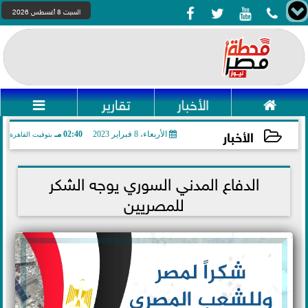




السبت 8 أغسطس 2026

الأخبار
تقارير

الأخبار
الأربعاء، 8 فبراير 2023
02:40 مـ
بتوقيت القاهرة
2023-02-08 14:40:33
الدفاع المدني السوري يوجه الشكر
للمصريين