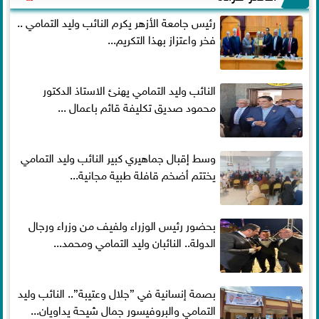
رئيس جامعة الأزهر يكرم النائب وليد التمامي ..
فخر واعتزاز بهذا التكريم...
النائب وليد التمامي يهنئ الاستاذ الدكتور
محمود صديق تكليفة قائم باعمال ...
وسط إقبال جماهيري كبير النائب وليد التمامي
يختتم أضخم قافلة طبية مجانية...
بحضور رئيس الوزراء ولفيف من وزراء ورجال
الدولة.. النائبان وليد التمامي ومحمد...
بصمة إنسانية في ”جلال وعتيبة”.. النائب وليد
التمامي والبروفيسور جمال شيحة يداويان...