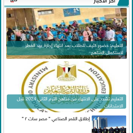
التعليم: حضور كثيف للطلاب بعد انتهاء إجازة عيد الفطر
لاستكمال المناهج
التعليم تشدد على الانتهاء من مناهج الترم الثاني 2024 قبل
الامتحانات
إطلاق القمر الصناعي ” مصر سات ٢ ”