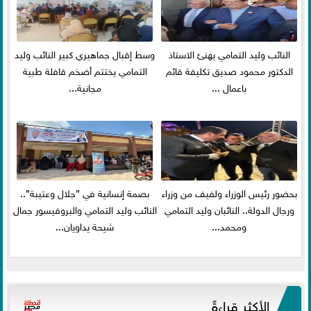
النائب وليد التمامي يهنئ الاستاذ
وسط إقبال جماهيري كبير النائب وليد
الدكتور محمود صديق تكليفة قائم
التمامي يختتم أضخم قافلة طبية
باعمال ...
مجانية...
بحضور رئيس الوزراء ولفيف من وزراء
بصمة إنسانية في ”جلال وعتيبة”..
ورجال الدولة.. النائبان وليد التمامي
النائب وليد التمامي والبروفيسور جمال
ومحمد...
شيحة يداويان...
الأكثر قراءةً