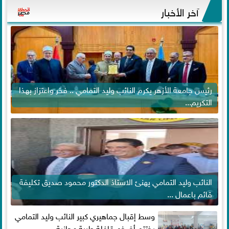
آخر الأخبار
رئيس جامعة الأزهر يكرم النائب وليد التمامي .. فخر واعتزاز بهذا
التكريم...
النائب وليد التمامي يهنئ الاستاذ الدكتور محمود صديق تكليفة
قائم باعمال ...
وسط إقبال جماهيري كبير النائب وليد التمامي
يختتم أضخم قافلة طبية مجانية...