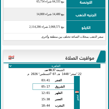
الاونصة
بيع 64,333 شراء 65,754
الجنيه الذهب
بيع 14,480 شراء 14,800
الكيلو
بيع 2,068,571 شراء 2,114,286
سعر الذهب بمحلات الصاغة تختلف بين منطقة وأخرى
مواقيت الصلاة
الجمعة
08:37 صـ
22
صفر
1448 هـ
07
أغسطس
2026 م
الفجر
03:41
الشروق
05:17
الظهر
12:01
مصر
العصر
15:38
المغرب
18:44