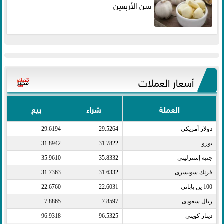
سن الأربعين
أسعار العملات
العملة
شراء
بيع
دولار أمريكى​
29.5264
29.6194
يورو​
31.7822
31.8942
جنيه إسترلينى​
35.8332
35.9610
فرنك سويسرى​
31.6332
31.7363
100 ين يابانى​
22.6031
22.6760
ريال سعودى​
7.8597
7.8865
دينار كويتى​
96.5325
96.9318