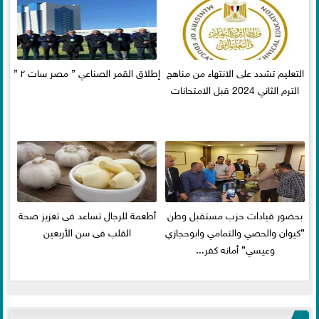
التعليم تشدد على الانتهاء من مناهج
إطلاق القمر الصناعي ” مصر سات ٢ ”
الترم الثاني 2024 قبل الامتحانات
بحضور قيادات حزب مستقبل وطن
أطعمة للرجال تساعد فى تعزيز صحة
”كيوان والحصي والتمامي وابوحجازي
القلب فى سن الأربعين
وعيسي” أمانه كفر...