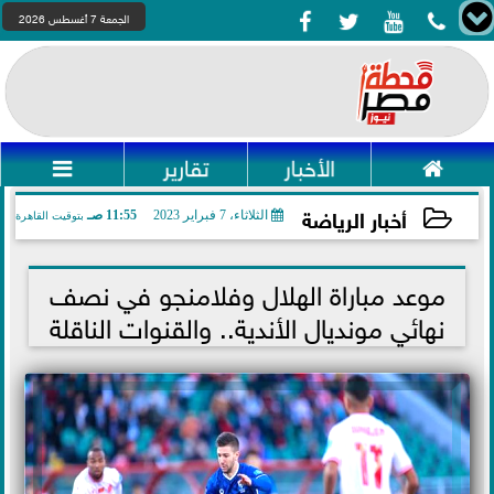




الجمعة 7 أغسطس 2026

الأخبار
تقارير

أخبار الرياضة
الثلاثاء، 7 فبراير 2023
11:55 صـ
بتوقيت القاهرة
2023-02-07 11:55:28
موعد مباراة الهلال وفلامنجو في نصف
نهائي مونديال الأندية.. والقنوات الناقلة