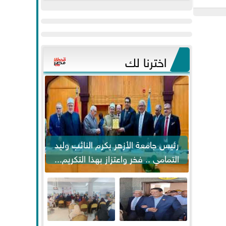
عيد
مواكبة خطوات
الفطر..ويحتشدون
الرئيس السيسي...
وسط آلاف...
اخترنا لك
رئيس جامعة الأزهر يكرم النائب وليد
التمامي .. فخر واعتزاز بهذا التكريم...