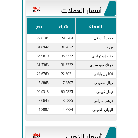
أسعار العملات
العملة
شراء
بيع
دولار أمريكى​
29.5264
29.6194
يورو​
31.7822
31.8942
جنيه إسترلينى​
35.8332
35.9610
فرنك سويسرى​
31.6332
31.7363
100 ين يابانى​
22.6031
22.6760
ريال سعودى​
7.8597
7.8865
دينار كويتى​
96.5325
96.9318
درهم اماراتى​
8.0385
8.0645
اليوان الصينى​
4.3734
4.3887
أسعار الذهب