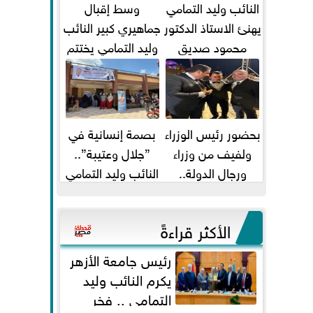
النائب وليد التمامي
وسط إقبال
يهنئ الاستاذ الدكتور
جماهيري كبير النائب
محمود صديق
وليد التمامي يختتم
تكليفة قائم باعمال
أضخم قافلة طبية
...
مجانية...
بحضور رئيس الوزراء
بصمة إنسانية في
ولفيف من وزراء
”جلال وعتيبة”..
ورجال الدولة..
النائب وليد التمامي
النائبان وليد التمامي
والبروفيسور جمال
ومحمد...
شيحة يداويان...
الأكثر قراءةً
رئيس جامعة الأزهر
يكرم النائب وليد
التمامي .. فخر