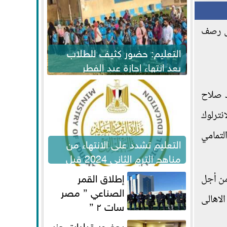
ال رصف
التعليم: حضور كثيف للطلاب
بعد انتهاء إجازة عيد الفطر
لاستكمال المناهج
د صلاح
نترلوك
لتمامي
التعليم تشدد على الانتهاء من
مناهج الترم الثاني 2024 قبل
الامتحانات
إطلاق القمر
من أجل
الصناعي ” مصر
الاهالى
سات ٢ ”
بحضور قيادات حزب