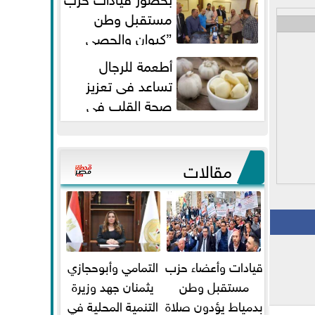
مستقبل وطن
”كيوان والحصي
والتمامي وابوحجازي وعيسي” أمانه
أطعمة للرجال
كفر...
تساعد فى تعزيز
صحة القلب فى
سن الأربعين
مقالات
قيادات وأعضاء حزب
التمامي وأبوحجازي
مستقبل وطن
يثمنان جهد وزيرة
بدمياط يؤدون صلاة
التنمية المحلية في