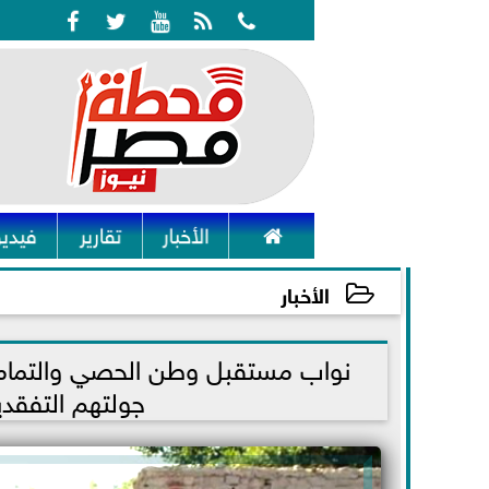






الأخبار
تقارير
فيديو
الأخبار
2022-11-24 21:09:13
نواب مستقبل وطن الحصي والتمامي
جولتهم التفقدي