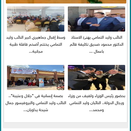
النائب وليد التمامي يهنئ الاستاذ
وسط إقبال جماهيري كبير النائب وليد
الدكتور محمود صديق تكليفة قائم
التمامي يختتم أضخم قافلة طبية
باعمال ...
مجانية...
بحضور رئيس الوزراء ولفيف من وزراء
بصمة إنسانية في ”جلال وعتيبة”..
ورجال الدولة.. النائبان وليد التمامي
النائب وليد التمامي والبروفيسور جمال
ومحمد...
شيحة يداويان...