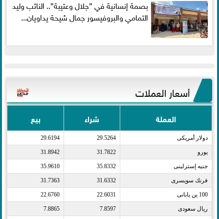
بصمة إنسانية في ”جلال وعتيبة”.. النائب وليد
التمامي والبروفيسور جمال شيحة يداويان...
أسعار العملات
العملة
شراء
بيع
دولار أمريكى​
29.5264
29.6194
يورو​
31.7822
31.8942
جنيه إسترلينى​
35.8332
35.9610
فرنك سويسرى​
31.6332
31.7363
100 ين يابانى​
22.6031
22.6760
ريال سعودى​
7.8597
7.8865