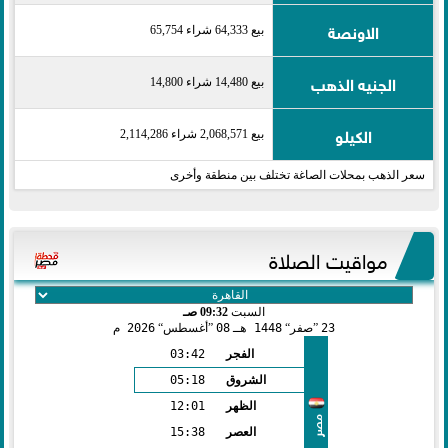
الاونصة
بيع 64,333 شراء 65,754
الجنيه الذهب
بيع 14,480 شراء 14,800
الكيلو
بيع 2,068,571 شراء 2,114,286
سعر الذهب بمحلات الصاغة تختلف بين منطقة وأخرى
مواقيت الصلاة
السبت
09:32 صـ
23
صفر
1448 هـ
08
أغسطس
2026 م
الفجر
03:42
الشروق
05:18
الظهر
12:01
مصر
العصر
15:38