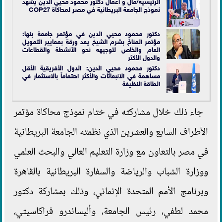
الرئيسية/مال و أعمال دكتور محمود محيي الدين يشهد
نموذج الجامعة البريطانية في مصر لمحاكاة COP27
دكتور محمود محيي الدين في مؤتمر جامعة بنها:
مؤتمر المناخً بشرم الشيخ يعد ورقة بمعايير التمويل
العام والخاص لتوجيهه نحو الأنشطة والقطاعات
والدول الأكثر
دكتور محمود محيي الدين: الدول الأفريقية الأقل
مساهمةً في الانبعاثات والأكثر اهتماماً بالاستثمار في
الطاقة النظيفة
جاء ذلك خلال مشاركته في ختام نموذج محاكاة مؤتمر
الأطراف السابع والعشرين الذي نظمته الجامعة البريطانية
في مصر بالتعاون مع وزارة التعليم العالي والبحث العلمي
ووزارة الشباب والرياضة والسفارة البريطانية بالقاهرة
وبرنامج الأمم المتحدة الإنمائي، وذلك بمشاركة دكتور
محمد لطفي، رئيس الجامعة، وأليساندرو فراكاسيتي،