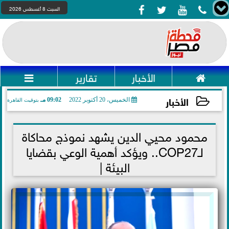




السبت 8 أغسطس 2026

الأخبار
تقارير

الأخبار
الخميس، 20 أكتوبر 2022
09:02 مـ
بتوقيت القاهرة
2022-10-20 21:02:58
محمود محيي الدين يشهد نموذج محاكاة
لـCOP27.. ويؤكد أهمية الوعي بقضايا
البيئة |