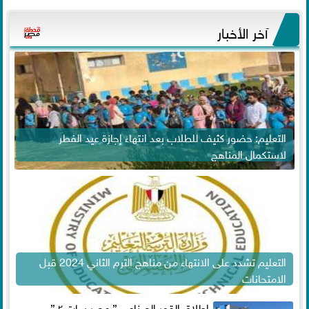
آخر الأخبار
التعليم: حضور كثيف للطلاب بعد انتهاء إجازة عيد الفطر
لاستكمال المناهج
التعليم تشدد على الانتهاء من مناهج الترم الثاني 2024 قبل
الامتحانات
إطلاق القمر الصناعي ” مصر سات ٢ ”