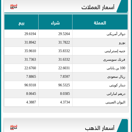
أسعار العملات
العملة
شراء
بيع
دولار أمريكى​
29.5264
29.6194
يورو​
31.7822
31.8942
جنيه إسترلينى​
35.8332
35.9610
فرنك سويسرى​
31.6332
31.7363
100 ين يابانى​
22.6031
22.6760
ريال سعودى​
7.8597
7.8865
دينار كويتى​
96.5325
96.9318
درهم اماراتى​
8.0385
8.0645
اليوان الصينى​
4.3734
4.3887
أسعار الذهب