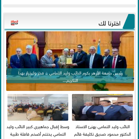
اخترنا لك
رئيس جامعة الأزهر يكرم النائب وليد التمامي .. فخر واعتزاز بهذا
التكريم...
النائب وليد التمامي يهنئ الاستاذ
وسط إقبال جماهيري كبير النائب وليد
الدكتور محمود صديق تكليفة قائم
التمامي يختتم أضخم قافلة طبية