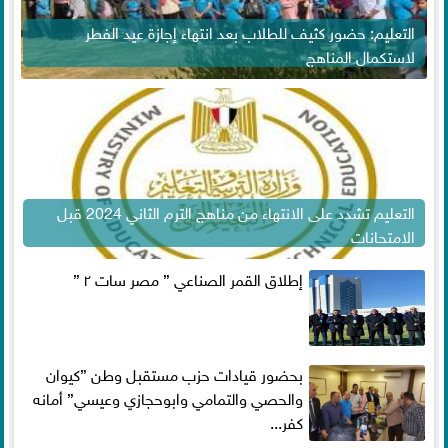
التعليم: حضور كثيف للطلاب بعد انتهاء إجازة عيد الفطر
لاستكمال المناهج
التعليم تشدد على الانتهاء من مناهج الترم الثاني 2024 قبل
الامتحانات
إطلاق القمر الصناعي ” مصر سات ٢ ”
بحضور قيادات حزب مستقبل وطن ”كيوان
والحصي والتمامي وابوحجازي وعيسي” أمانه
كفر...