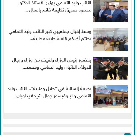
النائب وليد التمامي يهنئ الاستاذ الدكتور
محمود صديق تكليفة قائم باعمال ...
وسط إقبال جماهيري كبير النائب وليد التمامي
يختتم أضخم قافلة طبية مجانية...
بحضور رئيس الوزراء ولفيف من وزراء ورجال
الدولة.. النائبان وليد التمامي ومحمد...
بصمة إنسانية في ”جلال وعتيبة”.. النائب وليد
التمامي والبروفيسور جمال شيحة يداويان...