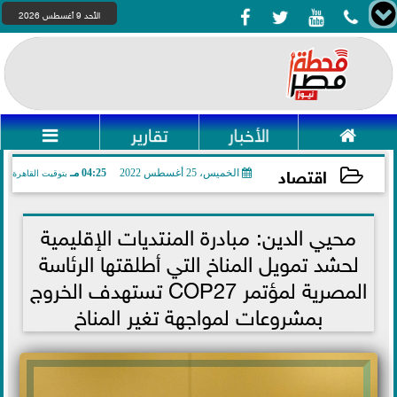




الأحد 9 أغسطس 2026

الأخبار
تقارير

اقتصاد
الخميس، 25 أغسطس 2022
04:25 مـ
بتوقيت القاهرة
2022-08-25 16:25:12
محيي الدين: مبادرة المنتديات الإقليمية
لحشد تمويل المناخ التي أطلقتها الرئاسة
المصرية لمؤتمر COP27 تستهدف الخروج
بمشروعات لمواجهة تغير المناخ