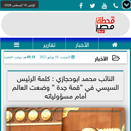




الإثنين 10 أغسطس 2026

الأخبار
تقارير

الأخبار
السبت، 16 يوليو 2022
08:18 مـ
بتوقيت القاهرة
2022-07-16 20:18:53
النائب محمد ابوحجازي : كلمة الرئيس
السيسي في ”قمة جدة ” وضعت العالم
أمام مسؤولياته