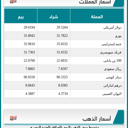
أسعار العملات
العملة
شراء
بيع
دولار أمريكى​
29.5264
29.6194
يورو​
31.7822
31.8942
جنيه إسترلينى​
35.8332
35.9610
فرنك سويسرى​
31.6332
31.7363
100 ين يابانى​
22.6031
22.6760
ريال سعودى​
7.8597
7.8865
دينار كويتى​
96.5325
96.9318
درهم اماراتى​
8.0385
8.0645
اليوان الصينى​
4.3734
4.3887
أسعار الذهب
متوسط سعر الذهب اليوم بالصاغة بالجنيه المصري