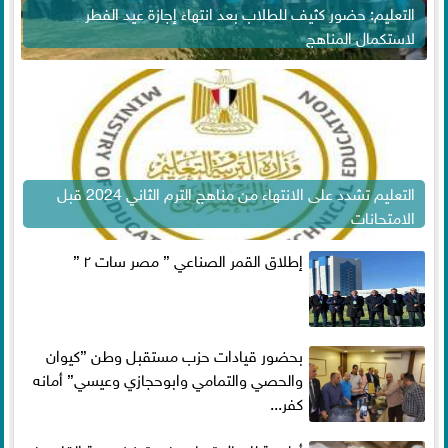
التعليم: حضور كثيف للطلاب بعد انتهاء إجازة عيد الفطر
لاستكمال المناهج
التعليم تشدد على الانتهاء من مناهج الترم الثاني 2024 قبل
الامتحانات
إطلاق القمر الصناعي ” مصر سات ٢ ”
بحضور قيادات حزب مستقبل وطن ”كيوان
والحصي والتمامي وابوحجازي وعيسي” أمانه
كفر...