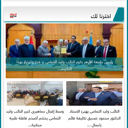
اخترنا لك
رئيس جامعة الأزهر يكرم النائب وليد التمامي .. فخر واعتزاز بهذا
التكريم...
النائب وليد التمامي يهنئ الاستاذ
وسط إقبال جماهيري كبير النائب وليد
الدكتور محمود صديق تكليفة قائم
التمامي يختتم أضخم قافلة طبية
باعمال ...
مجانية...