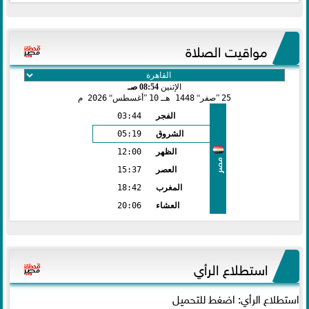
مواقيت الصلاة
الإثنين
08:54 صـ
25
صفر
1448 هـ
10
أغسطس
2026 م
الفجر
03:44
الشروق
05:19
الظهر
12:00
مصر
العصر
15:37
المغرب
18:42
العشاء
20:06
استطلاع الرأي
استطلاع الرأي: اضغط للتحميل