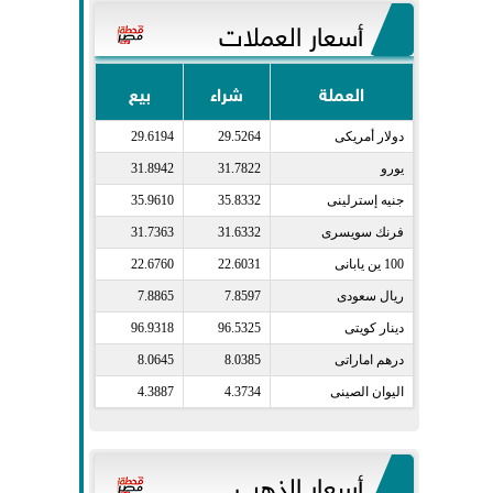
أسعار العملات
العملة
شراء
بيع
دولار أمريكى​
29.5264
29.6194
يورو​
31.7822
31.8942
جنيه إسترلينى​
35.8332
35.9610
فرنك سويسرى​
31.6332
31.7363
100 ين يابانى​
22.6031
22.6760
ريال سعودى​
7.8597
7.8865
دينار كويتى​
96.5325
96.9318
درهم اماراتى​
8.0385
8.0645
اليوان الصينى​
4.3734
4.3887
أسعار الذهب