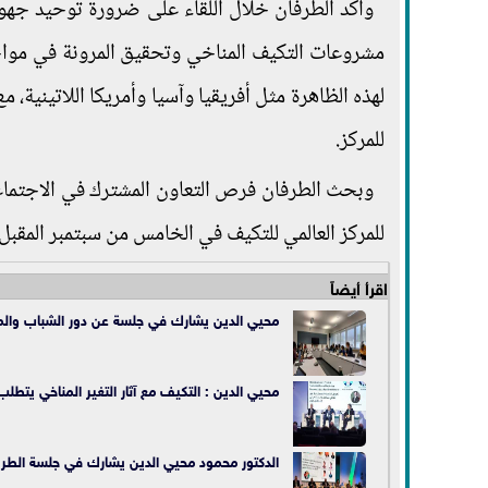
وأكد الطرفان خلال اللقاء على ضرورة توحيد جهود 
مشروعات التكيف المناخي وتحقيق المرونة في مواجه
لهذه الظاهرة مثل أفريقيا وآسيا وأمريكا اللاتينية، 
للمركز.
وبحث الطرفان فرص التعاون المشترك في الاجتماعات 
للمركز العالمي للتكيف في الخامس من سبتمبر المقبل
اقرأ أيضاً
محيي الدين يشارك في جلسة عن دور الشباب والمجت
محيي الدين : التكيف مع آثار التغير المناخي يتطلب من الدول النامية انفاق ٣٠% إل
الدكتور محمود محيي الدين يشارك في جلسة الطريق إلى