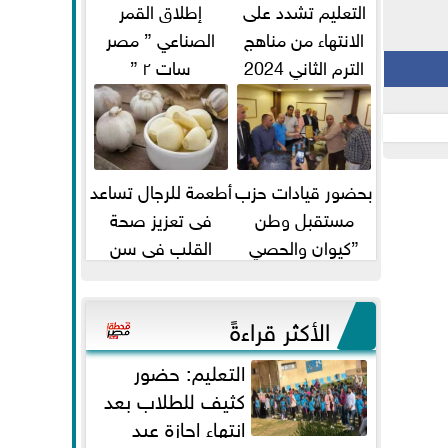
التعليم تشدد على
إطلاق القمر
الانتهاء من مناهج
الصناعي ” مصر
الترم الثاني 2024
سات ٢ ”
قبل الامتحانات
بحضور قيادات حزب
أطعمة للرجال تساعد
مستقبل وطن
فى تعزيز صحة
”كيوان والحصي
القلب فى سن
والتمامي وابوحجازي
الأربعين
وعيسي” أمانه كفر...
الأكثر قراءةً
التعليم: حضور
كثيف للطلاب بعد
انتهاء إجازة عيد