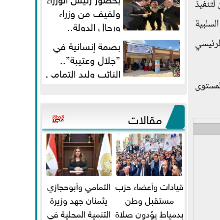
لتنفيذ
ولفيف من وزراء
لسلبية
ورجال الدولة..
النائبان وليد التمامي ومحمد...
الرئيسي
بصمة إنسانية في
”جلال وعتيبة”..
النائب وليد التمامي
والبروفيسور جمال شيحة يداويان...
لمستوى
مقالات
قيادات وأعضاء حزب
التمامي وأبوحجازي
مستقبل وطن
يثمنان جهد وزيرة
بدمياط يؤدون صلاة
التنمية المحلية في