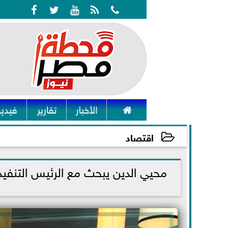






الأخبار
تقارير
فيديو
اقتصاد
2022-06-13 16:00:40