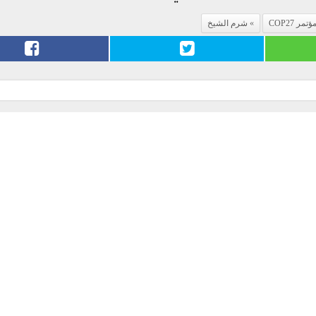
ؤتمر COP27
شرم الشيخ