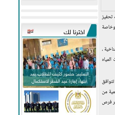
عيد
مواكبة خطوات
الفطر..ويحتشدون
الرئيس السيسي...
 تحفيز
وسط آلاف...
ومية فى مجال الصلابة للتعامل مع تغيرات المناخ لنحو أربعة مليارات نسمة بحلول عام ٢٠٣٠، وخاصة
اخترنا لك
اخية ،
المياه
التعليم: حضور كثيف للطلاب بعد
انتهاء إجازة عيد الفطر لاستكمال
تتوافق
المناهج
مية من
ير فرص