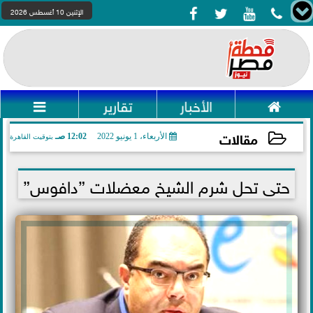




الإثنين 10 أغسطس 2026

الأخبار
تقارير

مقالات
الأربعاء، 1 يونيو 2022
12:02 صـ
بتوقيت القاهرة
2022-06-01 00:02:17
حتى تحل شرم الشيخ معضلات ”دافوس”