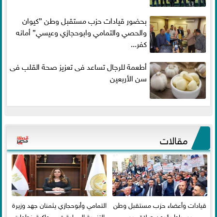
بحضور قيادات حزب مستقبل وطن ”كيوان
والحصي والتمامي وابوحجازي وعيسي” أمانه
كفر...
أطعمة للرجال تساعد فى تعزيز صحة القلب فى
سن الأربعين
مقالات
قيادات وأعضاء حزب مستقبل وطن
التمامي وأبوحجازي يثمنان جهد وزيرة
بدمياط يؤدون صلاة عيد
التنمية المحلية في مواكبة خطوات