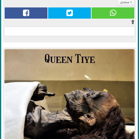
منتدى
⇧