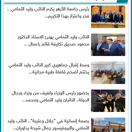
رئيس جامعة الأزهر يكرم النائب وليد التمامي ..
فخر واعتزاز بهذا التكريم...
النائب وليد التمامي يهنئ الاستاذ الدكتور
محمود صديق تكليفة قائم باعمال ...
وسط إقبال جماهيري كبير النائب وليد التمامي
يختتم أضخم قافلة طبية مجانية...
بحضور رئيس الوزراء ولفيف من وزراء ورجال
الدولة.. النائبان وليد التمامي ومحمد...
بصمة إنسانية في ”جلال وعتيبة”.. النائب وليد
التمامي والبروفيسور جمال شيحة يداويان...