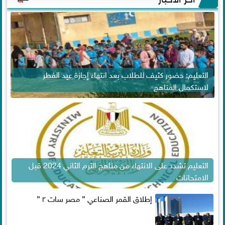
التعليم: حضور كثيف للطلاب بعد انتهاء إجازة عيد الفطر
لاستكمال المناهج
التعليم تشدد على الانتهاء من مناهج الترم الثاني 2024 قبل
الامتحانات
إطلاق القمر الصناعي ” مصر سات ٢ ”