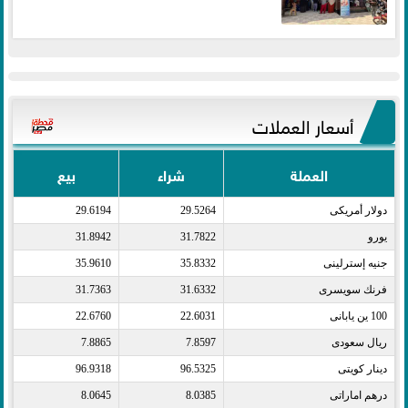
أسعار العملات
العملة
شراء
بيع
دولار أمريكى​
29.5264
29.6194
يورو​
31.7822
31.8942
جنيه إسترلينى​
35.8332
35.9610
فرنك سويسرى​
31.6332
31.7363
100 ين يابانى​
22.6031
22.6760
ريال سعودى​
7.8597
7.8865
دينار كويتى​
96.5325
96.9318
درهم اماراتى​
8.0385
8.0645