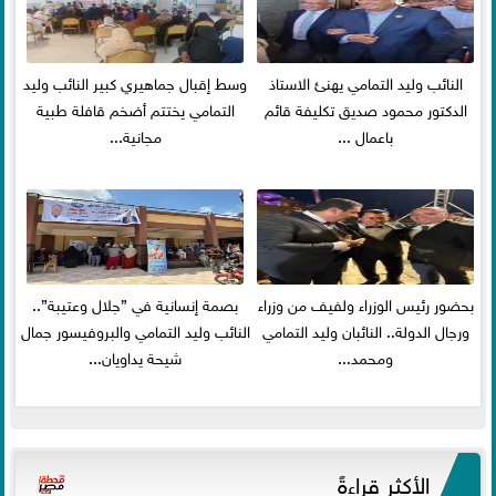
النائب وليد التمامي يهنئ الاستاذ
وسط إقبال جماهيري كبير النائب وليد
الدكتور محمود صديق تكليفة قائم
التمامي يختتم أضخم قافلة طبية
باعمال ...
مجانية...
بحضور رئيس الوزراء ولفيف من وزراء
بصمة إنسانية في ”جلال وعتيبة”..
ورجال الدولة.. النائبان وليد التمامي
النائب وليد التمامي والبروفيسور جمال
ومحمد...
شيحة يداويان...
الأكثر قراءةً