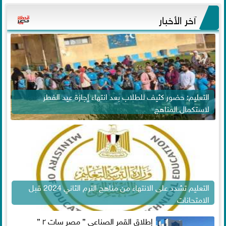
آخر الأخبار
التعليم: حضور كثيف للطلاب بعد انتهاء إجازة عيد الفطر
لاستكمال المناهج
التعليم تشدد على الانتهاء من مناهج الترم الثاني 2024 قبل
الامتحانات
إطلاق القمر الصناعي ” مصر سات ٢ ”