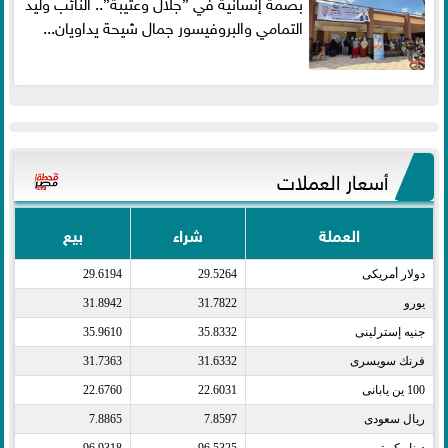
بصمة إنسانية في ”جلال وعتيبة”.. النائب وليد
التمامي والبروفيسور جمال شيحة يداويان...
أسعار العملات
العملة
شراء
بيع
دولار أمريكى​
29.5264
29.6194
يورو​
31.7822
31.8942
جنيه إسترلينى​
35.8332
35.9610
فرنك سويسرى​
31.6332
31.7363
100 ين يابانى​
22.6031
22.6760
ريال سعودى​
7.8597
7.8865
دينار كويتى​
96.5325
96.9318