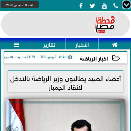




الأحد 9 أغسطس 2026

الأخبار
تقارير

أخبار الرياضة
الثلاثاء، 7 يونيو 2022
11:39 مـ
بتوقيت القاهرة
2022-06-07 23:39:07
أعضاء الصيد يطالبون وزير الرياضة بالتدخل
لانقاذ الجمباز