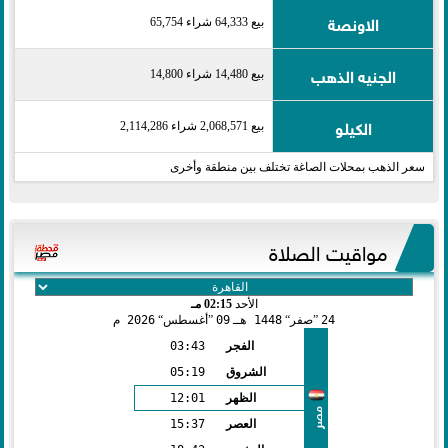
الاونصة
بيع 64,333 شراء 65,754
الجنيه الذهب
بيع 14,480 شراء 14,800
الكيلو
بيع 2,068,571 شراء 2,114,286
سعر الذهب بمحلات الصاغة تختلف بين منطقة وأخرى
مواقيت الصلاة
الأحد
02:15 مـ
24
صفر
1448 هـ
09
أغسطس
2026 م
الفجر
03:43
الشروق
05:19
الظهر
12:01
مصر
العصر
15:37