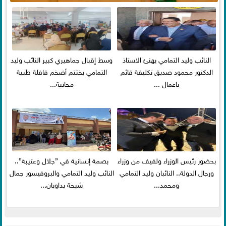
النائب وليد التمامي يهنئ الاستاذ
وسط إقبال جماهيري كبير النائب وليد
الدكتور محمود صديق تكليفة قائم
التمامي يختتم أضخم قافلة طبية
باعمال ...
مجانية...
بحضور رئيس الوزراء ولفيف من وزراء
بصمة إنسانية في ”جلال وعتيبة”..
ورجال الدولة.. النائبان وليد التمامي
النائب وليد التمامي والبروفيسور جمال
ومحمد...
شيحة يداويان...