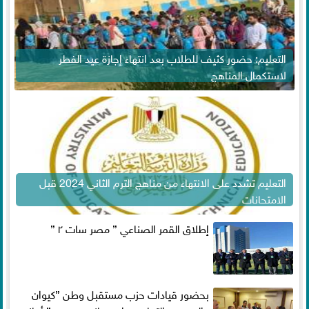
التعليم: حضور كثيف للطلاب بعد انتهاء إجازة عيد الفطر
لاستكمال المناهج
التعليم تشدد على الانتهاء من مناهج الترم الثاني 2024 قبل
الامتحانات
إطلاق القمر الصناعي ” مصر سات ٢ ”
بحضور قيادات حزب مستقبل وطن ”كيوان