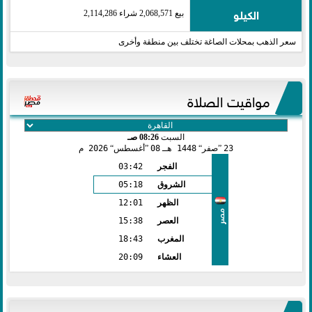
الكيلو
بيع 2,068,571 شراء 2,114,286
سعر الذهب بمحلات الصاغة تختلف بين منطقة وأخرى
مواقيت الصلاة
السبت
08:26 صـ
23
صفر
1448 هـ
08
أغسطس
2026 م
الفجر
03:42
الشروق
05:18
الظهر
12:01
مصر
العصر
15:38
المغرب
18:43
العشاء
20:09