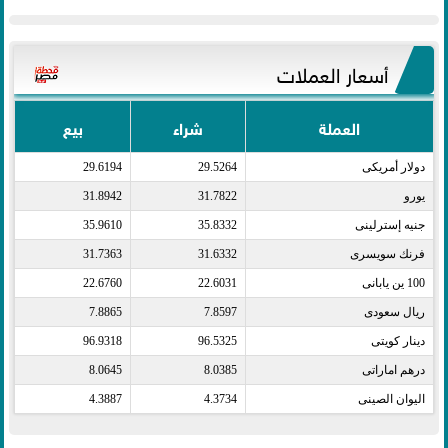
أسعار العملات
العملة
شراء
بيع
دولار أمريكى​
29.5264
29.6194
يورو​
31.7822
31.8942
جنيه إسترلينى​
35.8332
35.9610
فرنك سويسرى​
31.6332
31.7363
100 ين يابانى​
22.6031
22.6760
ريال سعودى​
7.8597
7.8865
دينار كويتى​
96.5325
96.9318
درهم اماراتى​
8.0385
8.0645
اليوان الصينى​
4.3734
4.3887