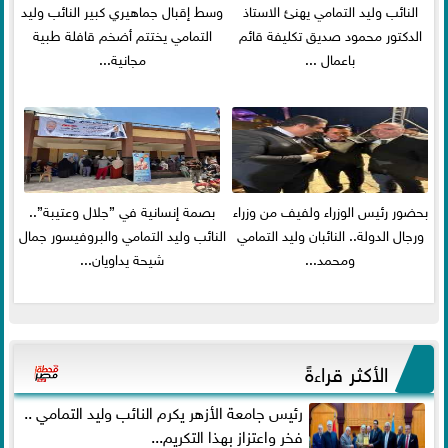
النائب وليد التمامي يهنئ الاستاذ
وسط إقبال جماهيري كبير النائب وليد
الدكتور محمود صديق تكليفة قائم
التمامي يختتم أضخم قافلة طبية
باعمال ...
مجانية...
بحضور رئيس الوزراء ولفيف من وزراء
بصمة إنسانية في ”جلال وعتيبة”..
ورجال الدولة.. النائبان وليد التمامي
النائب وليد التمامي والبروفيسور جمال
ومحمد...
شيحة يداويان...
الأكثر قراءةً
رئيس جامعة الأزهر يكرم النائب وليد التمامي ..
فخر واعتزاز بهذا التكريم...