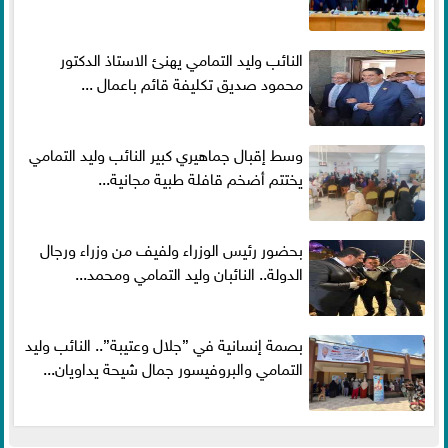
النائب وليد التمامي يهنئ الاستاذ الدكتور
محمود صديق تكليفة قائم باعمال ...
وسط إقبال جماهيري كبير النائب وليد التمامي
يختتم أضخم قافلة طبية مجانية...
بحضور رئيس الوزراء ولفيف من وزراء ورجال
الدولة.. النائبان وليد التمامي ومحمد...
بصمة إنسانية في ”جلال وعتيبة”.. النائب وليد
التمامي والبروفيسور جمال شيحة يداويان...