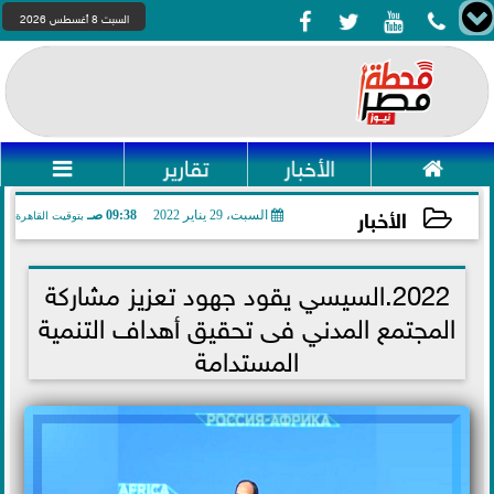




السبت 8 أغسطس 2026

الأخبار
تقارير

الأخبار
السبت، 29 يناير 2022
09:38 صـ
بتوقيت القاهرة
2022-01-29 09:38:06
2022.السيسي يقود جهود تعزيز مشاركة
المجتمع المدني فى تحقيق أهداف التنمية
المستدامة