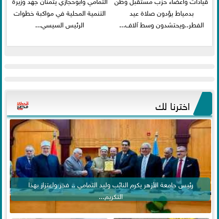
قيادات وأعضاء حزب مستقبل وطن
التمامي وأبوحجازي يثمنان جهد وزيرة
بدمياط يؤدون صلاة عيد
التنمية المحلية في مواكبة خطوات
الفطر..ويحتشدون وسط آلاف...
الرئيس السيسي...
اخترنا لك
رئيس جامعة الأزهر يكرم النائب وليد التمامي .. فخر واعتزاز بهذا
التكريم...