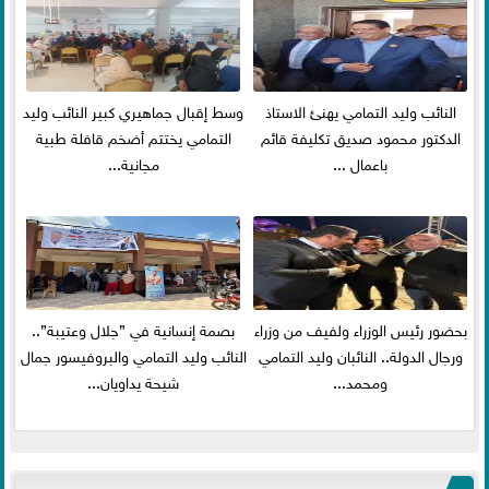
النائب وليد التمامي يهنئ الاستاذ
وسط إقبال جماهيري كبير النائب وليد
الدكتور محمود صديق تكليفة قائم
التمامي يختتم أضخم قافلة طبية
باعمال ...
مجانية...
بحضور رئيس الوزراء ولفيف من وزراء
بصمة إنسانية في ”جلال وعتيبة”..
ورجال الدولة.. النائبان وليد التمامي
النائب وليد التمامي والبروفيسور جمال
ومحمد...
شيحة يداويان...