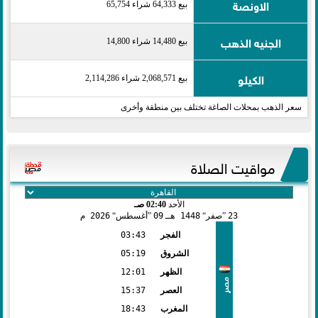
الاونصة
بيع 64,333 شراء 65,754
الجنيه الذهب
بيع 14,480 شراء 14,800
الكيلو
بيع 2,068,571 شراء 2,114,286
سعر الذهب بمحلات الصاغة تختلف بين منطقة وأخرى
مواقيت الصلاة
الأحد
02:40 صـ
23
صفر
1448 هـ
09
أغسطس
2026 م
الفجر
03:43
الشروق
05:19
الظهر
12:01
مصر
العصر
15:37
المغرب
18:43