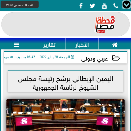




الأحد 9 أغسطس 2026

الأخبار
تقارير

عربي ودولي
الجمعة، 28 يناير 2022
06:42 مـ
بتوقيت القاهرة
2022-01-28 18:42:15
اليمين الإيطالي يرشح رئيسة مجلس
الشيوخ لرئاسة الجمهورية