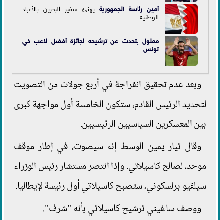
أمين
رئاسة الجمهورية
يهنئ سفير البحرين بالأعياد
الوطنية
معلول يتحدث عن ترشيحه لجائزة أفضل لاعب في
تونس
وبعد عدم تحقيق انفراجة في أربع جولات من التصويت
لتحديد الرئيس القادم، ستكون الخامسة أول مواجهة كبرى
بين المعسكرين السياسيين الرئيسيين.
وقال تيار يمين الوسط إنه سيصوت، في إطار موقف
موحد، لصالح كاسيلاتي. وإذا انتصر مستشار رئيس الوزراء
سيلفيو برلسكوني، ستصبح كاسيلاتي أول رئيسة لإيطاليا.
ووصف سالفيني ترشيح كاسيلاتي بأنه "شرف".