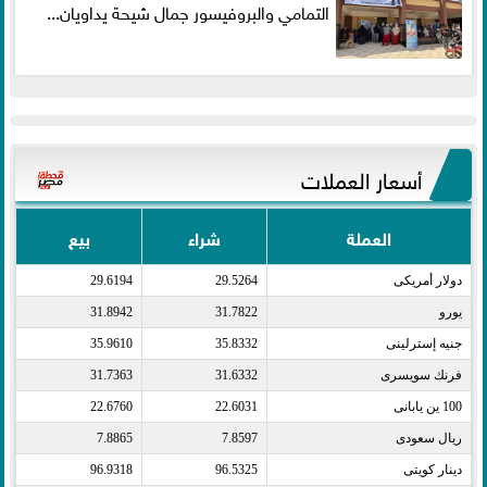
التمامي والبروفيسور جمال شيحة يداويان...
أسعار العملات
العملة
شراء
بيع
دولار أمريكى​
29.5264
29.6194
يورو​
31.7822
31.8942
جنيه إسترلينى​
35.8332
35.9610
فرنك سويسرى​
31.6332
31.7363
100 ين يابانى​
22.6031
22.6760
ريال سعودى​
7.8597
7.8865
دينار كويتى​
96.5325
96.9318