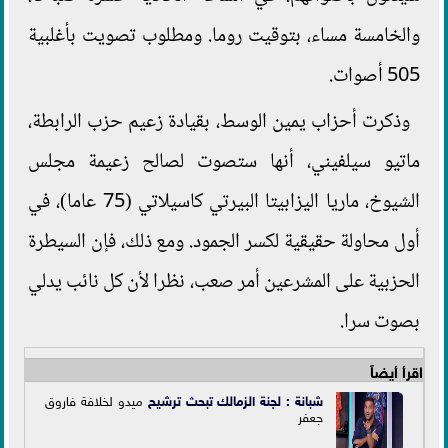
والخامسة مساء، بتوقيت روما. ومطلوب تصويت بأغلبية
505 أصوات.
وذكرت أحزاب يمين الوسط، بقيادة زعيم حزب الرابطة،
ماتيو سيلفيني، أنها ستصوت لصالح زعيمة مجلس
الشيوخ، ماريا اليزابيتا البيرتي كاسيلاتي (75 عاما)، في
أول محاولة حقيقية لكسر الجمود. ومع ذلك، فإن السيطرة
الحزبية على المشرعين أمر صعب، نظرا لأن كل نائب يدلي
بصوت سرا.
اقرأ أيضاً
شبانة : لجنة الزمالك تبحث
ترشيح
ميدو لخلافة فاروق
جعفر