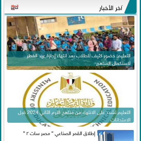
آخر الأخبار
التعليم: حضور كثيف للطلاب بعد انتهاء إجازة عيد الفطر
لاستكمال المناهج
التعليم تشدد على الانتهاء من مناهج الترم الثاني 2024 قبل
الامتحانات
إطلاق القمر الصناعي ” مصر سات ٢ ”