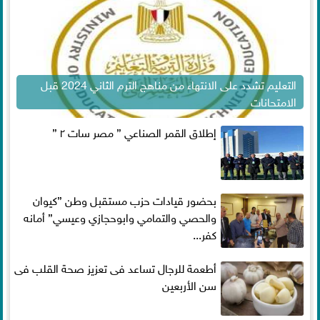
التعليم تشدد على الانتهاء من مناهج الترم الثاني 2024 قبل
الامتحانات
إطلاق القمر الصناعي ” مصر سات ٢ ”
بحضور قيادات حزب مستقبل وطن ”كيوان
والحصي والتمامي وابوحجازي وعيسي” أمانه
كفر...
أطعمة للرجال تساعد فى تعزيز صحة القلب فى
سن الأربعين