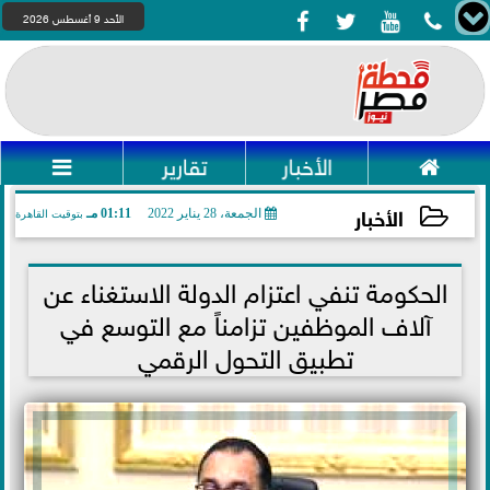




الأحد 9 أغسطس 2026

الأخبار
تقارير

الأخبار
الجمعة، 28 يناير 2022
01:11 مـ
بتوقيت القاهرة
2022-01-28 13:11:18
الحكومة تنفي اعتزام الدولة الاستغناء عن
آلاف الموظفين تزامناً مع التوسع في
تطبيق التحول الرقمي