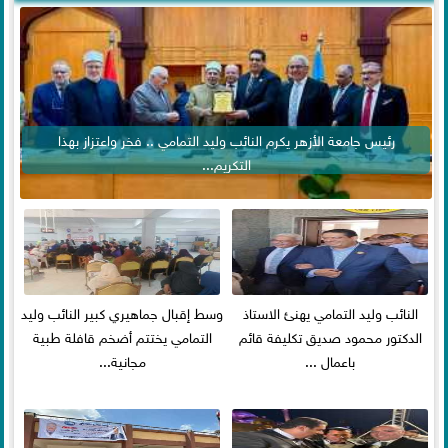
رئيس جامعة الأزهر يكرم النائب وليد التمامي .. فخر واعتزاز بهذا
التكريم...
النائب وليد التمامي يهنئ الاستاذ
وسط إقبال جماهيري كبير النائب وليد
الدكتور محمود صديق تكليفة قائم
التمامي يختتم أضخم قافلة طبية
باعمال ...
مجانية...