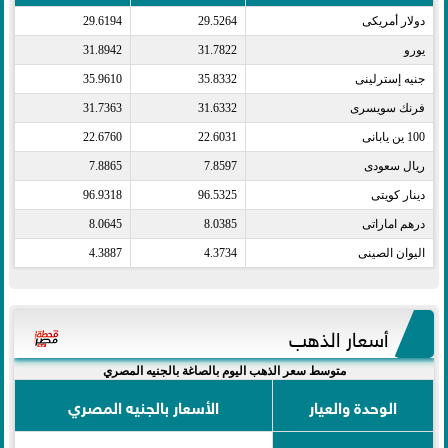
دولار أمريكى​
29.5264
29.6194
يورو​
31.7822
31.8942
جنيه إسترلينى​
35.8332
35.9610
فرنك سويسرى​
31.6332
31.7363
100 ين يابانى​
22.6031
22.6760
ريال سعودى​
7.8597
7.8865
دينار كويتى​
96.5325
96.9318
درهم اماراتى​
8.0385
8.0645
اليوان الصينى​
4.3734
4.3887
أسعار الذهب
متوسط سعر الذهب اليوم بالصاغة بالجنيه المصري
الوحدة والعيار
الأسعار بالجنيه المصري