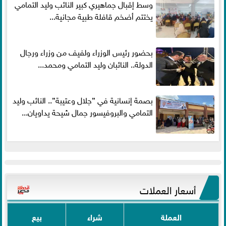
وسط إقبال جماهيري كبير النائب وليد التمامي
يختتم أضخم قافلة طبية مجانية...
بحضور رئيس الوزراء ولفيف من وزراء ورجال
الدولة.. النائبان وليد التمامي ومحمد...
بصمة إنسانية في ”جلال وعتيبة”.. النائب وليد
التمامي والبروفيسور جمال شيحة يداويان...
أسعار العملات
العملة
شراء
بيع