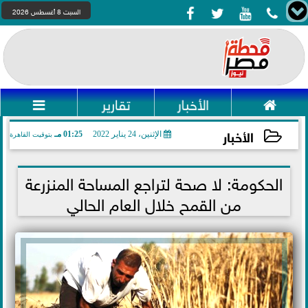




السبت 8 أغسطس 2026

الأخبار
تقارير

الأخبار
الإثنين، 24 يناير 2022
01:25 مـ
بتوقيت القاهرة
2022-01-24 13:25:55
الحكومة: لا صحة لتراجع المساحة المنزرعة
من القمح خلال العام الحالي