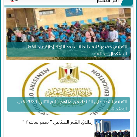
التعليم: حضور كثيف للطلاب بعد انتهاء إجازة عيد الفطر
لاستكمال المناهج
التعليم تشدد على الانتهاء من مناهج الترم الثاني 2024 قبل
الامتحانات
إطلاق القمر الصناعي ” مصر سات ٢ ”