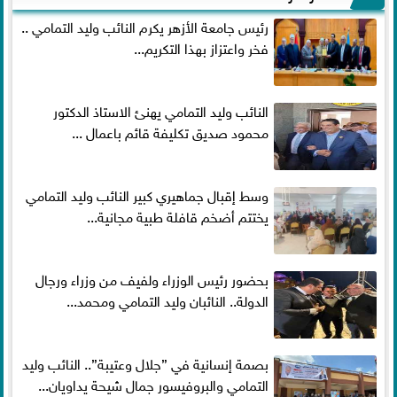
رئيس جامعة الأزهر يكرم النائب وليد التمامي ..
فخر واعتزاز بهذا التكريم...
النائب وليد التمامي يهنئ الاستاذ الدكتور
محمود صديق تكليفة قائم باعمال ...
وسط إقبال جماهيري كبير النائب وليد التمامي
يختتم أضخم قافلة طبية مجانية...
بحضور رئيس الوزراء ولفيف من وزراء ورجال
الدولة.. النائبان وليد التمامي ومحمد...
بصمة إنسانية في ”جلال وعتيبة”.. النائب وليد
التمامي والبروفيسور جمال شيحة يداويان...