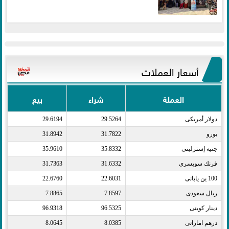
أسعار العملات
العملة
شراء
بيع
دولار أمريكى​
29.5264
29.6194
يورو​
31.7822
31.8942
جنيه إسترلينى​
35.8332
35.9610
فرنك سويسرى​
31.6332
31.7363
100 ين يابانى​
22.6031
22.6760
ريال سعودى​
7.8597
7.8865
دينار كويتى​
96.5325
96.9318
درهم اماراتى​
8.0385
8.0645