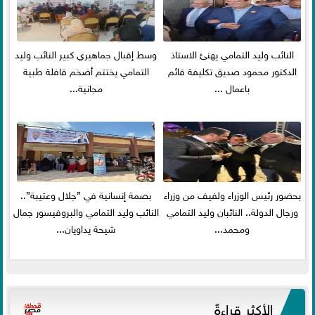
النائب وليد التمامي يهنئ الاستاذ
وسط إقبال جماهيري كبير النائب وليد
الدكتور محمود صديق تكليفة قائم
التمامي يختتم أضخم قافلة طبية
باعمال ...
مجانية...
بحضور رئيس الوزراء ولفيف من وزراء
بصمة إنسانية في ”جلال وعتيبة”..
ورجال الدولة.. النائبان وليد التمامي
النائب وليد التمامي والبروفيسور جمال
ومحمد...
شيحة يداويان...
الأكثر قراءةً