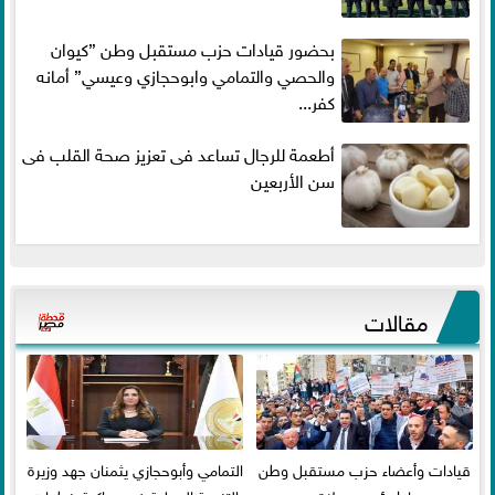
بحضور قيادات حزب مستقبل وطن ”كيوان
والحصي والتمامي وابوحجازي وعيسي” أمانه
كفر...
أطعمة للرجال تساعد فى تعزيز صحة القلب فى
سن الأربعين
مقالات
قيادات وأعضاء حزب مستقبل وطن
التمامي وأبوحجازي يثمنان جهد وزيرة
بدمياط يؤدون صلاة عيد
التنمية المحلية في مواكبة خطوات