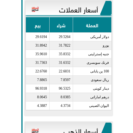
أسعار العملات
العملة
شراء
بيع
دولار أمريكى​
29.5264
29.6194
يورو​
31.7822
31.8942
جنيه إسترلينى​
35.8332
35.9610
فرنك سويسرى​
31.6332
31.7363
100 ين يابانى​
22.6031
22.6760
ريال سعودى​
7.8597
7.8865
دينار كويتى​
96.5325
96.9318
درهم اماراتى​
8.0385
8.0645
اليوان الصينى​
4.3734
4.3887
أسعار الذهب