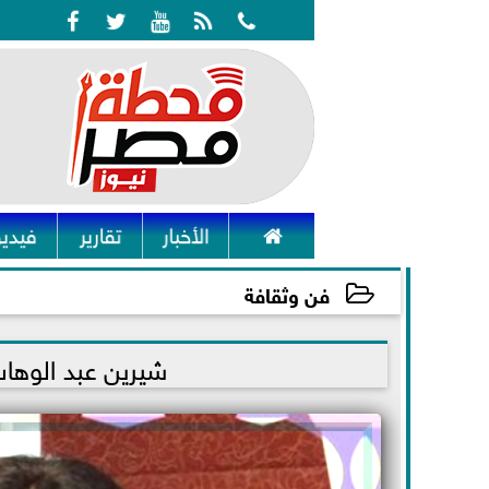






الأخبار
تقارير
فيديو
فن وثقافة
2022-01-28 00:51:27
شيرين عبد الوها