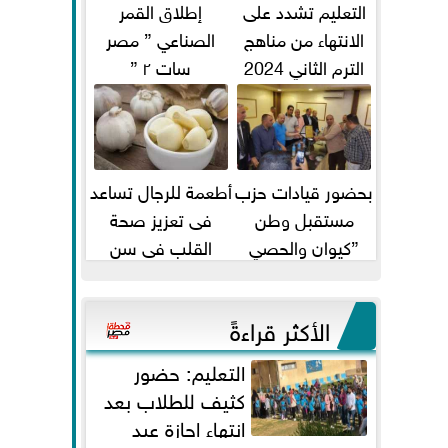
التعليم تشدد على
إطلاق القمر
الانتهاء من مناهج
الصناعي ” مصر
الترم الثاني 2024
سات ٢ ”
قبل الامتحانات
بحضور قيادات حزب
أطعمة للرجال تساعد
مستقبل وطن
فى تعزيز صحة
”كيوان والحصي
القلب فى سن
والتمامي وابوحجازي
الأربعين
وعيسي” أمانه كفر...
الأكثر قراءةً
التعليم: حضور
كثيف للطلاب بعد
انتهاء إجازة عيد