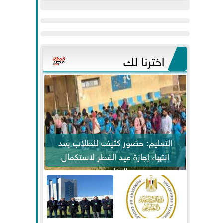
عيد
مواكبة خطوات
الفطر..ويحتشدون
الرئيس السيسي...
وسط آلاف...
اخترنا لك
التعليم: حضور كثيف للطلاب بعد
انتهاء إجازة عيد الفطر لاستكمال
المناهج