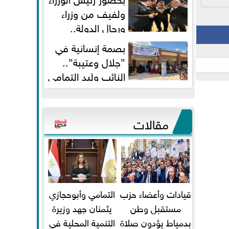
ولفيف من وزراء
ورجال الدولة..
النائبان وليد التمامي ومحمد...
بصمة إنسانية في
”جلال وعتيبة”..
النائب وليد التمامي
والبروفيسور جمال شيحة يداويان...
مقالات
قيادات وأعضاء حزب
التمامي وأبوحجازي
مستقبل وطن
يثمنان جهد وزيرة
بدمياط يؤدون صلاة
التنمية المحلية في