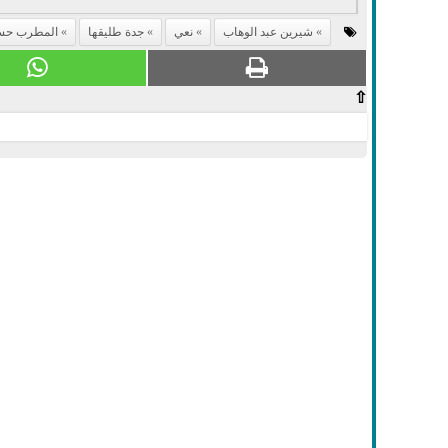
شيرين عبد الوهاب
نعي
جدة طليقها
المطرب حس
⇧