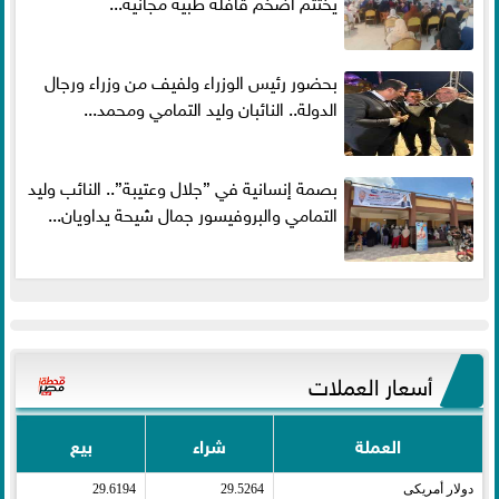
يختتم أضخم قافلة طبية مجانية...
بحضور رئيس الوزراء ولفيف من وزراء ورجال
الدولة.. النائبان وليد التمامي ومحمد...
بصمة إنسانية في ”جلال وعتيبة”.. النائب وليد
التمامي والبروفيسور جمال شيحة يداويان...
أسعار العملات
العملة
شراء
بيع
دولار أمريكى​
29.5264
29.6194