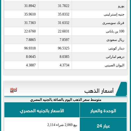
يورو​
31.7822
31.8942
جنيه إسترلينى​
35.8332
35.9610
فرنك سويسرى​
31.6332
31.7363
100 ين يابانى​
22.6031
22.6760
ريال سعودى​
7.8597
7.8865
دينار كويتى​
96.5325
96.9318
درهم اماراتى​
8.0385
8.0645
اليوان الصينى​
4.3734
4.3887
أسعار الذهب
متوسط سعر الذهب اليوم بالصاغة بالجنيه المصري
الوحدة والعيار
الأسعار بالجنيه المصري
عيار 24
بيع 2,069 شراء 2,114