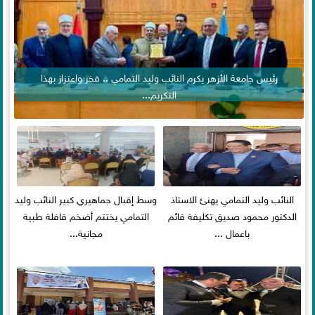
رئيس جامعة الأزهر يكرم النائب وليد التمامي .. فخر واعتزاز بهذا
التكريم...
النائب وليد التمامي يهنئ الاستاذ
وسط إقبال جماهيري كبير النائب وليد
الدكتور محمود صديق تكليفة قائم
التمامي يختتم أضخم قافلة طبية
باعمال ...
مجانية...