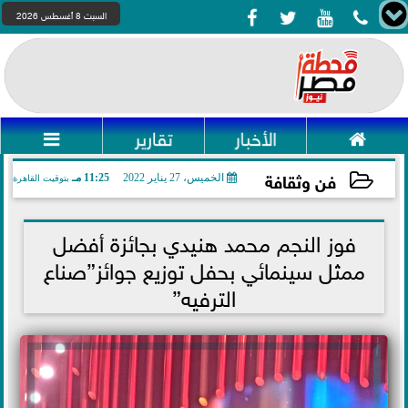




السبت 8 أغسطس 2026

الأخبار
تقارير

فن وثقافة
الخميس، 27 يناير 2022
11:25 مـ
بتوقيت القاهرة
2022-01-27 23:25:29
فوز النجم محمد هنيدي بجائزة أفضل
ممثل سينمائي بحفل توزيع جوائز”صناع
الترفيه”