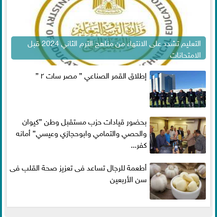
التعليم تشدد على الانتهاء من مناهج الترم الثاني 2024 قبل
الامتحانات
إطلاق القمر الصناعي ” مصر سات ٢ ”
بحضور قيادات حزب مستقبل وطن ”كيوان
والحصي والتمامي وابوحجازي وعيسي” أمانه
كفر...
أطعمة للرجال تساعد فى تعزيز صحة القلب فى
سن الأربعين