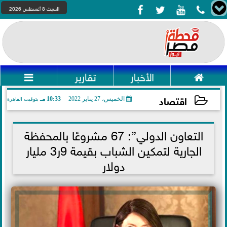




السبت 8 أغسطس 2026

الأخبار
تقارير

اقتصاد
الخميس، 27 يناير 2022
10:33 مـ
بتوقيت القاهرة
2022-01-27 22:33:22
التعاون الدولي”: 67 مشروعًا بالمحفظة
الجارية لتمكين الشباب بقيمة 9ر3 مليار
دولار