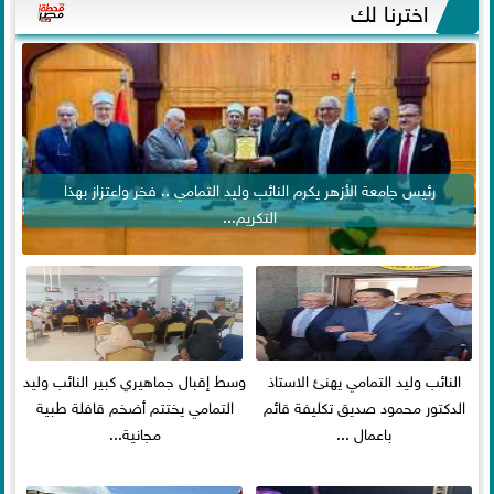
اخترنا لك
رئيس جامعة الأزهر يكرم النائب وليد التمامي .. فخر واعتزاز بهذا
التكريم...
النائب وليد التمامي يهنئ الاستاذ
وسط إقبال جماهيري كبير النائب وليد
الدكتور محمود صديق تكليفة قائم
التمامي يختتم أضخم قافلة طبية
باعمال ...
مجانية...