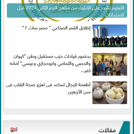
التعليم تشدد على الانتهاء من مناهج الترم الثاني 2024 قبل
الامتحانات
إطلاق القمر الصناعي ” مصر سات ٢ ”
بحضور قيادات حزب مستقبل وطن ”كيوان
والحصي والتمامي وابوحجازي وعيسي” أمانه
كفر...
أطعمة للرجال تساعد فى تعزيز صحة القلب فى
سن الأربعين
مقالات