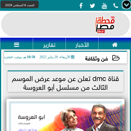




السبت 8 أغسطس 2026

الأخبار
تقارير

فن وثقافة
الأربعاء، 26 يناير 2022
10:50 مـ
بتوقيت القاهرة
2022-01-26 22:50:23
قناة dmc تعلن عن موعد عرض الموسم
الثالث من مسلسل أبو العروسة