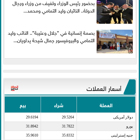
بحضور رئيس الوزراء ولفيف من وزراء ورجال
الدولة.. النائبان وليد التمامي ومحمد...
بصمة إنسانية في ”جلال وعتيبة”.. النائب وليد
التمامي والبروفيسور جمال شيحة يداويان...
أسعار العملات
العملة
شراء
بيع
دولار أمريكى​
29.5264
29.6194
يورو​
31.7822
31.8942
جنيه إسترلينى​
35.8332
35.9610