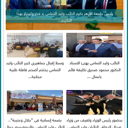
رئيس جامعة الأزهر يكرم النائب وليد التمامي .. فخر واعتزاز بهذا
التكريم...
النائب وليد التمامي يهنئ الاستاذ
وسط إقبال جماهيري كبير النائب وليد
الدكتور محمود صديق تكليفة قائم
التمامي يختتم أضخم قافلة طبية
باعمال ...
مجانية...
بحضور رئيس الوزراء ولفيف من وزراء
بصمة إنسانية في ”جلال وعتيبة”..
ورجال الدولة.. النائبان وليد التمامي
النائب وليد التمامي والبروفيسور جمال