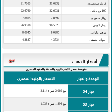
فرنك سويسرى​
31.6332
31.7363
100 ين يابانى​
22.6031
22.6760
ريال سعودى​
7.8597
7.8865
دينار كويتى​
96.5325
96.9318
درهم اماراتى​
8.0385
8.0645
اليوان الصينى​
4.3734
4.3887
أسعار الذهب
متوسط سعر الذهب اليوم بالصاغة بالجنيه المصري
الوحدة والعيار
الأسعار بالجنيه المصري
عيار 24
بيع 2,069 شراء 2,114
عيار 22
بيع 1,896 شراء 1,938