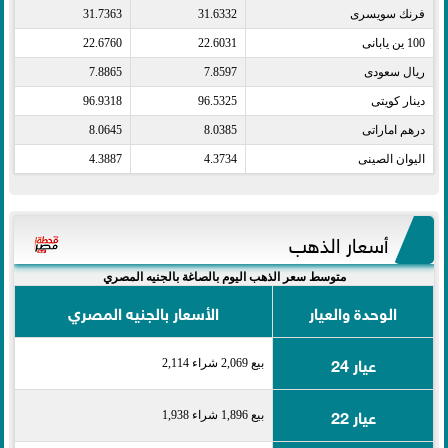
فرنك سويسرى​
31.6332
31.7363
100 ين يابانى​
22.6031
22.6760
ريال سعودى​
7.8597
7.8865
دينار كويتى​
96.5325
96.9318
درهم اماراتى​
8.0385
8.0645
اليوان الصينى​
4.3734
4.3887
أسعار الذهب
متوسط سعر الذهب اليوم بالصاغة بالجنيه المصري
الوحدة والعيار
الأسعار بالجنيه المصري
عيار 24
بيع 2,069 شراء 2,114
عيار 22
بيع 1,896 شراء 1,938