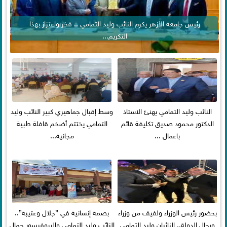
رئيس جامعة الأزهر يكرم النائب وليد التمامي .. فخر واعتزاز بهذا
التكريم...
النائب وليد التمامي يهنئ الاستاذ
وسط إقبال جماهيري كبير النائب وليد
الدكتور محمود صديق تكليفة قائم
التمامي يختتم أضخم قافلة طبية
باعمال ...
مجانية...
بحضور رئيس الوزراء ولفيف من وزراء
بصمة إنسانية في ”جلال وعتيبة”..
ورجال الدولة.. النائبان وليد التمامي
النائب وليد التمامي والبروفيسور جمال