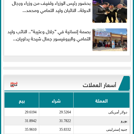
بحضور رئيس الوزراء ولفيف من وزراء ورجال
الدولة.. النائبان وليد التمامي ومحمد...
بصمة إنسانية في ”جلال وعتيبة”.. النائب وليد
التمامي والبروفيسور جمال شيحة يداويان...
أسعار العملات
العملة
شراء
بيع
دولار أمريكى​
29.5264
29.6194
يورو​
31.7822
31.8942
جنيه إسترلينى​
35.8332
35.9610