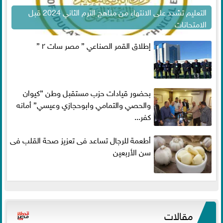
التعليم تشدد على الانتهاء من مناهج الترم الثاني 2024 قبل
الامتحانات
إطلاق القمر الصناعي ” مصر سات ٢ ”
بحضور قيادات حزب مستقبل وطن ”كيوان
والحصي والتمامي وابوحجازي وعيسي” أمانه
كفر...
أطعمة للرجال تساعد فى تعزيز صحة القلب فى
سن الأربعين
مقالات