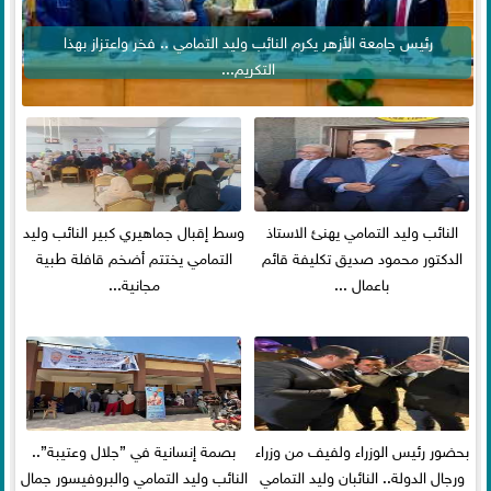
رئيس جامعة الأزهر يكرم النائب وليد التمامي .. فخر واعتزاز بهذا
التكريم...
النائب وليد التمامي يهنئ الاستاذ
وسط إقبال جماهيري كبير النائب وليد
الدكتور محمود صديق تكليفة قائم
التمامي يختتم أضخم قافلة طبية
باعمال ...
مجانية...
بحضور رئيس الوزراء ولفيف من وزراء
بصمة إنسانية في ”جلال وعتيبة”..
ورجال الدولة.. النائبان وليد التمامي
النائب وليد التمامي والبروفيسور جمال