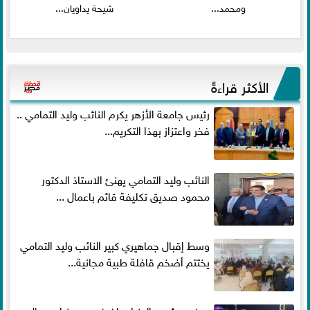
ومحمد...
شيحة يداويان...
الأكثر قراءةً
رئيس جامعة الأزهر يكرم النائب وليد التمامي ..
فخر واعتزاز بهذا التكريم...
النائب وليد التمامي يهنئ الاستاذ الدكتور
محمود صديق تكليفة قائم باعمال ...
وسط إقبال جماهيري كبير النائب وليد التمامي
يختتم أضخم قافلة طبية مجانية...