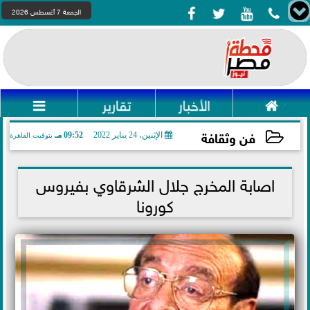




الجمعة 7 أغسطس 2026

الأخبار
تقارير

فن وثقافة
الإثنين، 24 يناير 2022
09:52 مـ
بتوقيت القاهرة
2022-01-24 21:52:55
اصابة المخرج جلال الشرقاوي بفيروس
كورونا