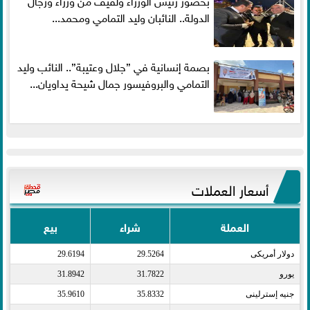
بحضور رئيس الوزراء ولفيف من وزراء ورجال
الدولة.. النائبان وليد التمامي ومحمد...
بصمة إنسانية في ”جلال وعتيبة”.. النائب وليد
التمامي والبروفيسور جمال شيحة يداويان...
أسعار العملات
العملة
شراء
بيع
دولار أمريكى​
29.5264
29.6194
يورو​
31.7822
31.8942
جنيه إسترلينى​
35.8332
35.9610