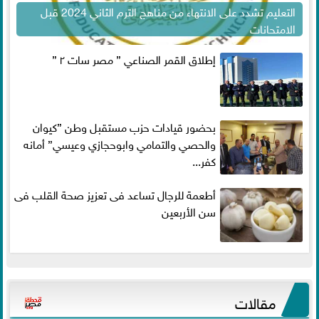
التعليم تشدد على الانتهاء من مناهج الترم الثاني 2024 قبل
الامتحانات
إطلاق القمر الصناعي ” مصر سات ٢ ”
بحضور قيادات حزب مستقبل وطن ”كيوان
والحصي والتمامي وابوحجازي وعيسي” أمانه
كفر...
أطعمة للرجال تساعد فى تعزيز صحة القلب فى
سن الأربعين
مقالات