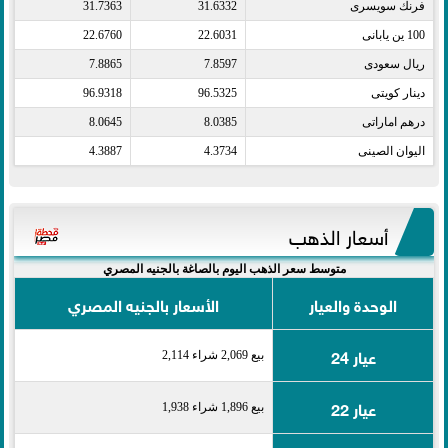
فرنك سويسرى​
31.6332
31.7363
100 ين يابانى​
22.6031
22.6760
ريال سعودى​
7.8597
7.8865
دينار كويتى​
96.5325
96.9318
درهم اماراتى​
8.0385
8.0645
اليوان الصينى​
4.3734
4.3887
أسعار الذهب
متوسط سعر الذهب اليوم بالصاغة بالجنيه المصري
الوحدة والعيار
الأسعار بالجنيه المصري
عيار 24
بيع 2,069 شراء 2,114
عيار 22
بيع 1,896 شراء 1,938