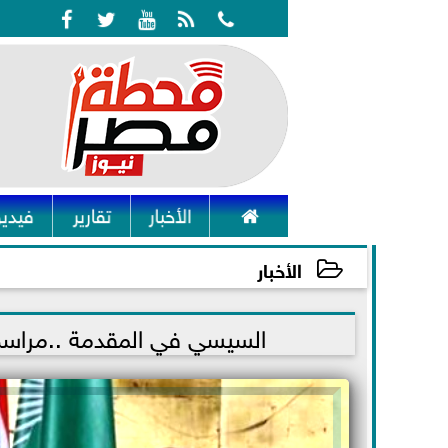






الأخبار
تقارير
فيديو
الأخبار
2022-01-24 16:39:09
السيسي في المقدمة ..مراسم ا