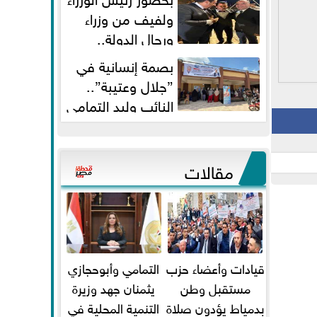
ولفيف من وزراء
ورجال الدولة..
النائبان وليد التمامي ومحمد...
بصمة إنسانية في
”جلال وعتيبة”..
النائب وليد التمامي
والبروفيسور جمال شيحة يداويان...
مقالات
قيادات وأعضاء حزب
التمامي وأبوحجازي
مستقبل وطن
يثمنان جهد وزيرة
بدمياط يؤدون صلاة
التنمية المحلية في