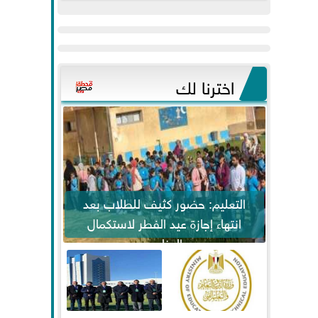
عيد
مواكبة خطوات
الفطر..ويحتشدون
الرئيس السيسي...
وسط آلاف...
اخترنا لك
التعليم: حضور كثيف للطلاب بعد
انتهاء إجازة عيد الفطر لاستكمال
المناهج