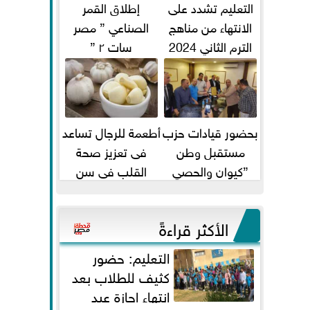
التعليم تشدد على
إطلاق القمر
الانتهاء من مناهج
الصناعي ” مصر
الترم الثاني 2024
سات ٢ ”
قبل الامتحانات
بحضور قيادات حزب
أطعمة للرجال تساعد
مستقبل وطن
فى تعزيز صحة
”كيوان والحصي
القلب فى سن
والتمامي وابوحجازي
الأربعين
وعيسي” أمانه كفر...
الأكثر قراءةً
التعليم: حضور
كثيف للطلاب بعد
انتهاء إجازة عيد