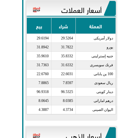
أسعار العملات
العملة
شراء
بيع
دولار أمريكى​
29.5264
29.6194
يورو​
31.7822
31.8942
جنيه إسترلينى​
35.8332
35.9610
فرنك سويسرى​
31.6332
31.7363
100 ين يابانى​
22.6031
22.6760
ريال سعودى​
7.8597
7.8865
دينار كويتى​
96.5325
96.9318
درهم اماراتى​
8.0385
8.0645
اليوان الصينى​
4.3734
4.3887
أسعار الذهب