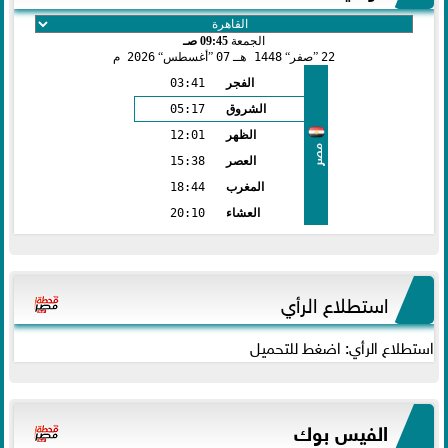
الجمعة
09:45 صـ
22
صفر
1448 هـ
07
أغسطس
2026 م
الفجر
03:41
الشروق
05:17
الظهر
12:01
مصر
العصر
15:38
المغرب
18:44
العشاء
20:10
استطلاع الرأي
استطلاع الرأي: اضغط للتحميل
الفيس بوك