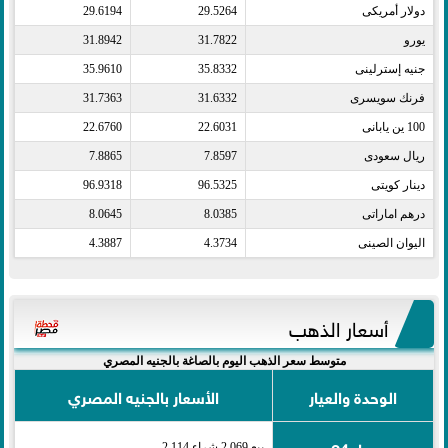
دولار أمريكى​
29.5264
29.6194
يورو​
31.7822
31.8942
جنيه إسترلينى​
35.8332
35.9610
فرنك سويسرى​
31.6332
31.7363
100 ين يابانى​
22.6031
22.6760
ريال سعودى​
7.8597
7.8865
دينار كويتى​
96.5325
96.9318
درهم اماراتى​
8.0385
8.0645
اليوان الصينى​
4.3734
4.3887
أسعار الذهب
متوسط سعر الذهب اليوم بالصاغة بالجنيه المصري
الوحدة والعيار
الأسعار بالجنيه المصري
عيار 24
بيع 2,069 شراء 2,114