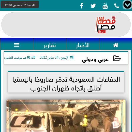




الجمعة 7 أغسطس 2026

الأخبار
تقارير

عربي ودولي
الإثنين، 24 يناير 2022
01:20 مـ
بتوقيت القاهرة
2022-01-24 13:20:16
الدفاعات السعودية تدمّر صاروخا باليستيا
أطلق باتجاه ظهران الجنوب