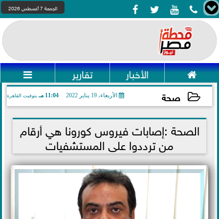




الجمعة 7 أغسطس 2026

الأخبار
تقارير

صحة
الأربعاء، 19 يناير 2022
11:04 مـ
بتوقيت القاهرة
2022-01-19 23:04:00
الصحة :إصابات فيروس كورونا هي أرقام
من ترددوا على المستشفيات