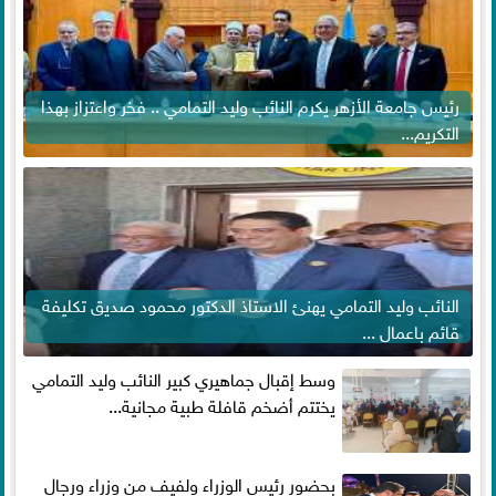
رئيس جامعة الأزهر يكرم النائب وليد التمامي .. فخر واعتزاز بهذا
التكريم...
النائب وليد التمامي يهنئ الاستاذ الدكتور محمود صديق تكليفة
قائم باعمال ...
وسط إقبال جماهيري كبير النائب وليد التمامي
يختتم أضخم قافلة طبية مجانية...
بحضور رئيس الوزراء ولفيف من وزراء ورجال