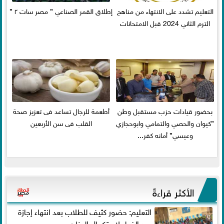
التعليم تشدد على الانتهاء من مناهج
إطلاق القمر الصناعي ” مصر سات ٢ ”
الترم الثاني 2024 قبل الامتحانات
بحضور قيادات حزب مستقبل وطن
أطعمة للرجال تساعد فى تعزيز صحة
”كيوان والحصي والتمامي وابوحجازي
القلب فى سن الأربعين
وعيسي” أمانه كفر...
الأكثر قراءةً
التعليم: حضور كثيف للطلاب بعد انتهاء إجازة
عيد الفطر لاستكمال المناهج