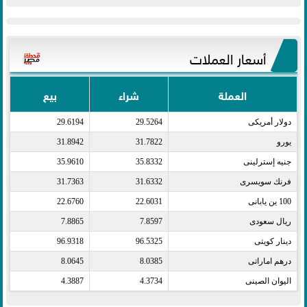
أسعار العملات
العملة
شراء
بيع
دولار أمريكى​
29.5264
29.6194
يورو​
31.7822
31.8942
جنيه إسترلينى​
35.8332
35.9610
فرنك سويسرى​
31.6332
31.7363
100 ين يابانى​
22.6031
22.6760
ريال سعودى​
7.8597
7.8865
دينار كويتى​
96.5325
96.9318
درهم اماراتى​
8.0385
8.0645
اليوان الصينى​
4.3734
4.3887