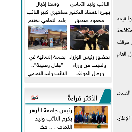
النائب وليد التمامي
وسط إقبال
يهنئ الاستاذ الدكتور
جماهيري كبير النائب
القيمة
محمود صديق
وليد التمامي يختتم
تكليفة قائم باعمال
أضخم قافلة طبية
لمكافحة
...
مجانية...
ى موقف
 عن نفس الفترة خلال العام
بحضور رئيس الوزراء
بصمة إنسانية في
ولفيف من وزراء
”جلال وعتيبة”..
ورجال الدولة..
النائب وليد التمامي
النائبان وليد التمامي
والبروفيسور جمال
ومحمد...
شيحة يداويان...
الصدد،
الأكثر قراءةً
رئيس جامعة الأزهر
يكرم النائب وليد
لإطار،
التمامي .. فخر