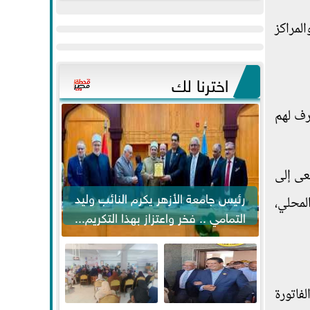
عيد
مواكبة خطوات
المراكز
الفطر..ويحتشدون
الرئيس السيسي...
وسط آلاف...
اخترنا لك
رف لهم
موازنة العام المالي 2022-2023، والتي تسعى إلى
رئيس جامعة الأزهر يكرم النائب وليد
ئض أولي قدره 1,5% من الناتج المحلي،
التمامي .. فخر واعتزاز بهذا التكريم...
فاتورة