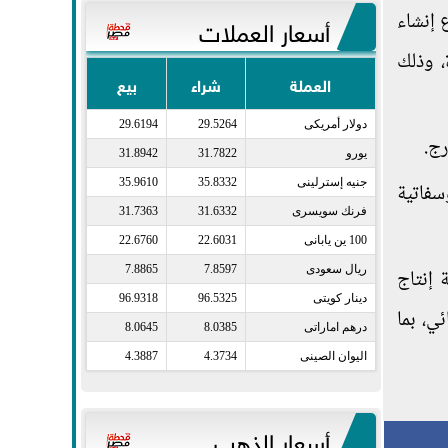
 إنشاء
أسعار العملات
، وذلك
العملة
شراء
بيع
دولار أمريكى​
29.5264
29.6194
يورو​
31.7822
31.8942
جنيه إسترلينى​
35.8332
35.9610
سفاتية
فرنك سويسرى​
31.6332
31.7363
100 ين يابانى​
22.6031
22.6760
ريال سعودى​
7.8597
7.8865
 إنتاج
دينار كويتى​
96.5325
96.9318
ي، بما
درهم اماراتى​
8.0385
8.0645
اليوان الصينى​
4.3734
4.3887
أسعار الذهب