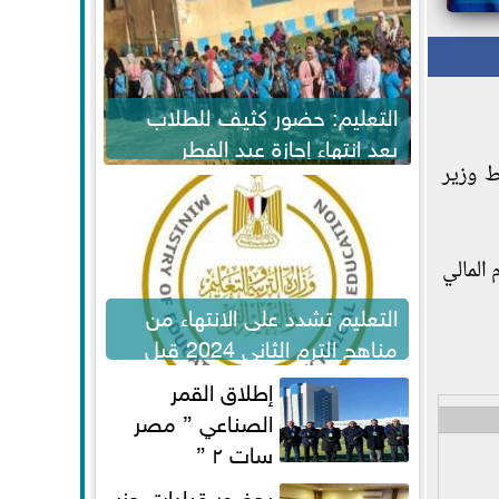
التعليم: حضور كثيف للطلاب
بعد انتهاء إجازة عيد الفطر
ط وزير
لاستكمال المناهج
المالي
التعليم تشدد على الانتهاء من
مناهج الترم الثاني 2024 قبل
الامتحانات
إطلاق القمر
الصناعي ” مصر
سات ٢ ”
بحضور قيادات حزب