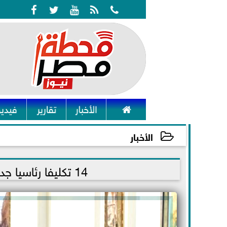






الأخبار
تقارير
فيديو
الأخبار
2022-01-18 17:53:53
14 تكليفا رئاسيا جديدا اليوم للحكومة وكبار رجال الدولة