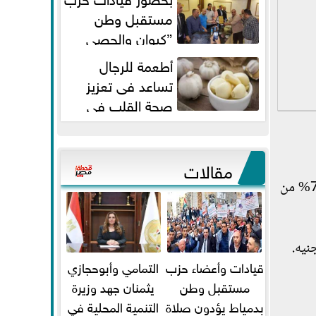
مستقبل وطن
”كيوان والحصي
والتمامي وابوحجازي وعيسي” أمانه
أطعمة للرجال
كفر...
تساعد فى تعزيز
صحة القلب فى
سن الأربعين
مقالات
2- إقرار علاوتين بتكلفة نحو 8 مليار جنيه، الأولى علاوة دورية للموظفين المخاطبين بقانون الخدمة المدنية بنسبة 7% من
قيادات وأعضاء حزب
التمامي وأبوحجازي
مستقبل وطن
يثمنان جهد وزيرة
بدمياط يؤدون صلاة
التنمية المحلية في