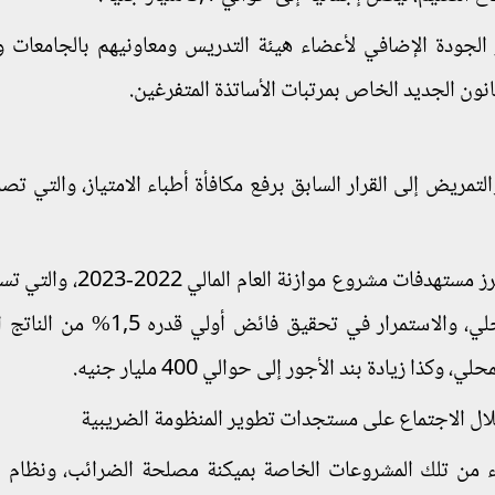
ه لتمويل حافز الجودة الإضافي لأعضاء هيئة التدريس ومعاونيهم بالجامعات و
قانون الجديد الخاص بمرتبات الأساتذة المتفرغين.
مريض إلى القرار السابق برفع مكافأة أطباء الامتياز، والتي تص
وأوضح المتحدث الرسمي أن اوزير المالية عرض أبرز مستهدفات مشروع 
خفض العجز الكلي إلى نحو 6,3% من الناتج المحلي، والاستمرار في تحقيق فا
ا زيادة بند الأجور إلى حوالي 400 مليار جنيه.
ال الاجتماع على مستجدات تطوير المنظومة الضريبية
نتهاء من تلك المشروعات الخاصة بميكنة مصلحة الضرائب، ونظام ال