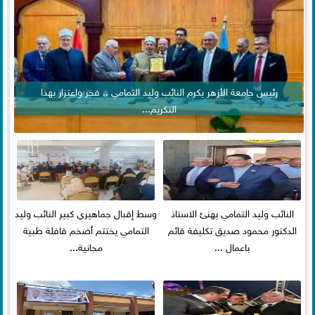
رئيس جامعة الأزهر يكرم النائب وليد التمامي .. فخر واعتزاز بهذا
التكريم...
النائب وليد التمامي يهنئ الاستاذ
وسط إقبال جماهيري كبير النائب وليد
الدكتور محمود صديق تكليفة قائم
التمامي يختتم أضخم قافلة طبية
باعمال ...
مجانية...