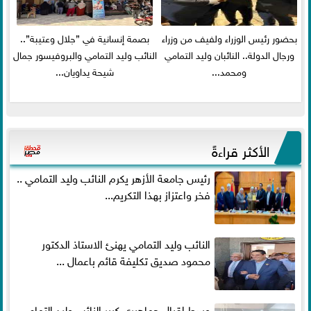
بحضور رئيس الوزراء ولفيف من وزراء
بصمة إنسانية في ”جلال وعتيبة”..
ورجال الدولة.. النائبان وليد التمامي
النائب وليد التمامي والبروفيسور جمال
ومحمد...
شيحة يداويان...
الأكثر قراءةً
رئيس جامعة الأزهر يكرم النائب وليد التمامي ..
فخر واعتزاز بهذا التكريم...
النائب وليد التمامي يهنئ الاستاذ الدكتور
محمود صديق تكليفة قائم باعمال ...
وسط إقبال جماهيري كبير النائب وليد التمامي