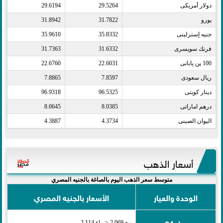
دولار أمريكى​
29.5264
29.6194
يورو​
31.7822
31.8942
جنيه إسترلينى​
35.8332
35.9610
فرنك سويسرى​
31.6332
31.7363
100 ين يابانى​
22.6031
22.6760
ريال سعودى​
7.8597
7.8865
دينار كويتى​
96.5325
96.9318
درهم اماراتى​
8.0385
8.0645
اليوان الصينى​
4.3734
4.3887
أسعار الذهب
متوسط سعر الذهب اليوم بالصاغة بالجنيه المصري
الوحدة والعيار
الأسعار بالجنيه المصري
عيار 24
بيع 2,069 شراء 2,114