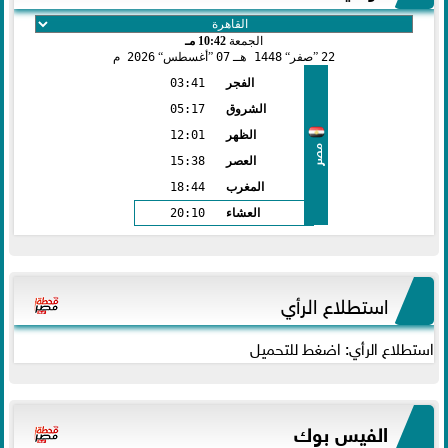
الجمعة
10:42 مـ
22
صفر
1448 هـ
07
أغسطس
2026 م
الفجر
03:41
الشروق
05:17
الظهر
12:01
مصر
العصر
15:38
المغرب
18:44
العشاء
20:10
استطلاع الرأي
استطلاع الرأي: اضغط للتحميل
الفيس بوك