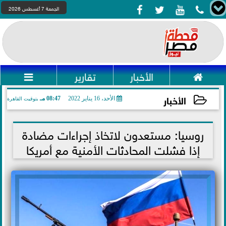




الجمعة 7 أغسطس 2026

الأخبار
تقارير

الأخبار
الأحد، 16 يناير 2022
08:47 مـ
بتوقيت القاهرة
2022-01-16 20:47:46
روسيا: مستعدون لاتخاذ إجراءات مضادة
إذا فشلت المحادثات الأمنية مع أمريكا