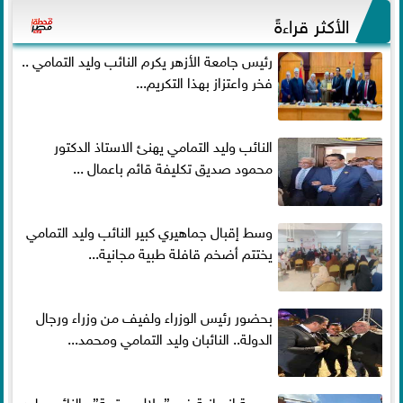
الأكثر قراءةً
رئيس جامعة الأزهر يكرم النائب وليد التمامي ..
فخر واعتزاز بهذا التكريم...
النائب وليد التمامي يهنئ الاستاذ الدكتور
محمود صديق تكليفة قائم باعمال ...
وسط إقبال جماهيري كبير النائب وليد التمامي
يختتم أضخم قافلة طبية مجانية...
بحضور رئيس الوزراء ولفيف من وزراء ورجال
الدولة.. النائبان وليد التمامي ومحمد...
بصمة إنسانية في ”جلال وعتيبة”.. النائب وليد