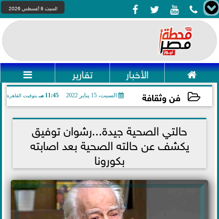




السبت 8 أغسطس 2026

الأخبار
تقارير

فن وثقافة
السبت، 15 يناير 2022
11:45 مـ
بتوقيت القاهرة
2022-01-15 23:45:46
حالتي الصحية جيدة...رشوان توفيق
يكشف عن حالته الصحية بعد اصابته
بكورونا