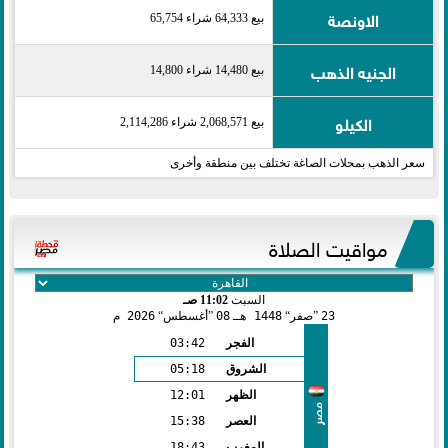
الاونصة
بيع 64,333 شراء 65,754
الجنيه الذهب
بيع 14,480 شراء 14,800
الكيلو
بيع 2,068,571 شراء 2,114,286
سعر الذهب بمحلات الصاغة تختلف بين منطقة وأخرى
مواقيت الصلاة
السبت
11:02 صـ
23
صفر
1448 هـ
08
أغسطس
2026 م
الفجر
03:42
الشروق
05:18
الظهر
12:01
مصر
العصر
15:38
المغرب
18:43