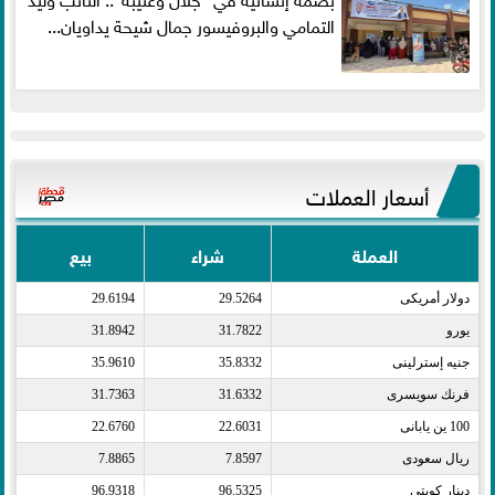
التمامي والبروفيسور جمال شيحة يداويان...
أسعار العملات
العملة
شراء
بيع
دولار أمريكى​
29.5264
29.6194
يورو​
31.7822
31.8942
جنيه إسترلينى​
35.8332
35.9610
فرنك سويسرى​
31.6332
31.7363
100 ين يابانى​
22.6031
22.6760
ريال سعودى​
7.8597
7.8865
دينار كويتى​
96.5325
96.9318