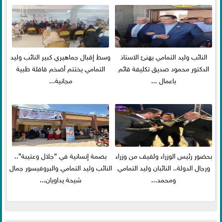
النائب وليد التمامي يهنئ الاستاذ
وسط إقبال جماهيري كبير النائب وليد
الدكتور محمود صديق تكليفة قائم
التمامي يختتم أضخم قافلة طبية
باعمال ...
مجانية...
بحضور رئيس الوزراء ولفيف من وزراء
بصمة إنسانية في ”جلال وعتيبة”..
ورجال الدولة.. النائبان وليد التمامي
النائب وليد التمامي والبروفيسور جمال
ومحمد...
شيحة يداويان...