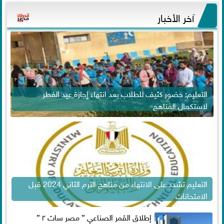
آخر الأخبار
التعليم: حضور كثيف للطلاب بعد انتهاء إجازة عيد الفطر
لاستكمال المناهج
التعليم تشدد على الانتهاء من مناهج الترم الثاني 2024 قبل
الامتحانات
إطلاق القمر الصناعي ” مصر سات ٢ ”