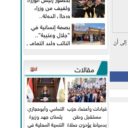
ولفيف من وزراء
ورجال الدولة..
النائبان وليد التمامي ومحمد...
بصمة إنسانية في
”جلال وعتيبة”..
النائب وليد التمامي
إلى أن
والبروفيسور جمال شيحة يداويان...
مقالات
قيادات وأعضاء حزب
التمامي وأبوحجازي
مستقبل وطن
يثمنان جهد وزيرة
بدمياط يؤدون صلاة
التنمية المحلية في