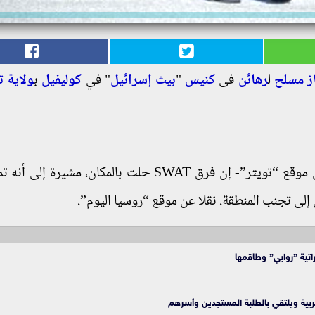
ز
مسلح
ل
رهائن
فى
كنيس
"
بيث إسرائيل
" في
كوليفيل
ب
ولاية 
وقالت شرطة كوليفيل -فى تغريدة عبر حسابها على موقع “تويتر”- إن فرق SWAT حلت بالمكان، مشي
إلى تجنب المنطقة. نقلا عن موقع “روسيا اليوم”.
راتية ”روابي” وطاقمها
ربية ويلتقي بالطلبة المستجدين وأسرهم