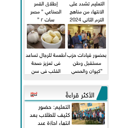
التعليم تشدد على
إطلاق القمر
الانتهاء من مناهج
الصناعي ” مصر
الترم الثاني 2024
سات ٢ ”
قبل الامتحانات
بحضور قيادات حزب
أطعمة للرجال تساعد
مستقبل وطن
فى تعزيز صحة
”كيوان والحصي
القلب فى سن
والتمامي وابوحجازي
الأربعين
وعيسي” أمانه كفر...
الأكثر قراءةً
التعليم: حضور
كثيف للطلاب بعد
انتهاء إجازة عيد