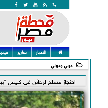






الأخبار
تقارير
فيديو
عربي ودولي
2022-01-15 23:12:52
احتجاز مسلح لرهائن فى كنيس ”بيث