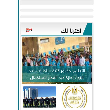
عيد
مواكبة خطوات
الفطر..ويحتشدون
الرئيس السيسي...
وسط آلاف...
اخترنا لك
التعليم: حضور كثيف للطلاب بعد
انتهاء إجازة عيد الفطر لاستكمال
المناهج