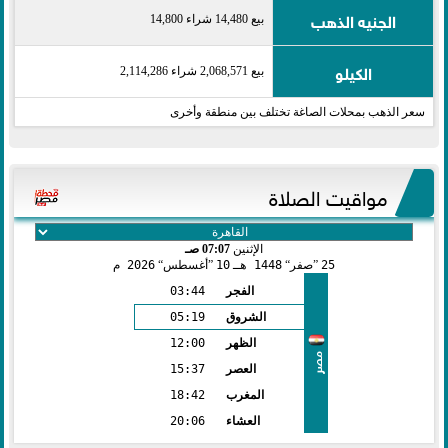
الجنيه الذهب
بيع 14,480 شراء 14,800
الكيلو
بيع 2,068,571 شراء 2,114,286
سعر الذهب بمحلات الصاغة تختلف بين منطقة وأخرى
مواقيت الصلاة
الإثنين
07:07 صـ
25
صفر
1448 هـ
10
أغسطس
2026 م
الفجر
03:44
الشروق
05:19
الظهر
12:00
مصر
العصر
15:37
المغرب
18:42
العشاء
20:06