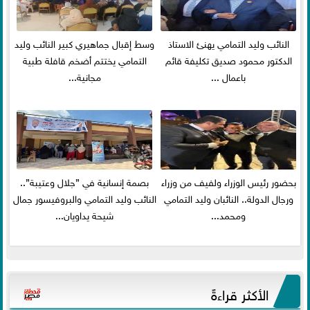
النائب وليد التمامي يهنئ الاستاذ
وسط إقبال جماهيري كبير النائب وليد
الدكتور محمود صديق تكليفة قائم
التمامي يختتم أضخم قافلة طبية
باعمال ...
مجانية...
بحضور رئيس الوزراء ولفيف من وزراء
بصمة إنسانية في ”جلال وعتيبة”..
ورجال الدولة.. النائبان وليد التمامي
النائب وليد التمامي والبروفيسور جمال
ومحمد...
شيحة يداويان...
الأكثر قراءةً