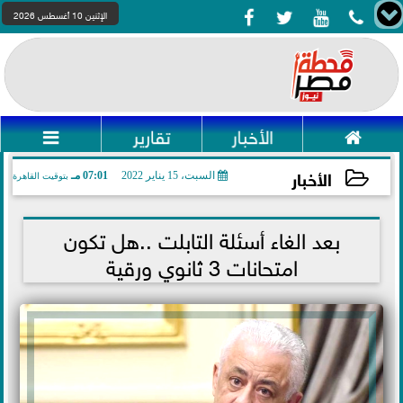




الإثنين 10 أغسطس 2026

الأخبار
تقارير

الأخبار
السبت، 15 يناير 2022
07:01 مـ
بتوقيت القاهرة
2022-01-15 19:01:49
بعد الغاء أسئلة التابلت ..هل تكون
امتحانات 3 ثانوي ورقية