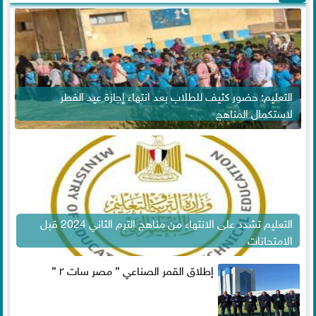
التعليم: حضور كثيف للطلاب بعد انتهاء إجازة عيد الفطر
لاستكمال المناهج
التعليم تشدد على الانتهاء من مناهج الترم الثاني 2024 قبل
الامتحانات
إطلاق القمر الصناعي ” مصر سات ٢ ”