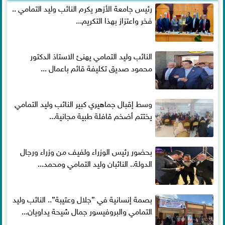
رئيس جامعة الأزهر يكرم النائب وليد التمامي ..
فخر واعتزاز بهذا التكريم...
النائب وليد التمامي يهنئ الاستاذ الدكتور
محمود صديق تكليفة قائم باعمال ...
وسط إقبال جماهيري كبير النائب وليد التمامي
يختتم أضخم قافلة طبية مجانية...
بحضور رئيس الوزراء ولفيف من وزراء ورجال
الدولة.. النائبان وليد التمامي ومحمد...
بصمة إنسانية في ”جلال وعتيبة”.. النائب وليد
التمامي والبروفيسور جمال شيحة يداويان...