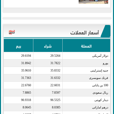
أسعار العملات
العملة
شراء
بيع
دولار أمريكى​
29.5264
29.6194
يورو​
31.7822
31.8942
جنيه إسترلينى​
35.8332
35.9610
فرنك سويسرى​
31.6332
31.7363
100 ين يابانى​
22.6031
22.6760
ريال سعودى​
7.8597
7.8865
دينار كويتى​
96.5325
96.9318
درهم اماراتى​
8.0385
8.0645