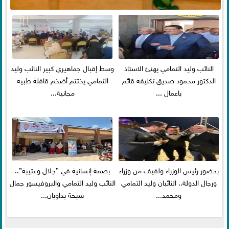
النائب وليد التمامي يهنئ الاستاذ
وسط إقبال جماهيري كبير النائب وليد
الدكتور محمود صديق تكليفة قائم
التمامي يختتم أضخم قافلة طبية
باعمال ...
مجانية...
بحضور رئيس الوزراء ولفيف من وزراء
بصمة إنسانية في ”جلال وعتيبة”..
ورجال الدولة.. النائبان وليد التمامي
النائب وليد التمامي والبروفيسور جمال
ومحمد...
شيحة يداويان...