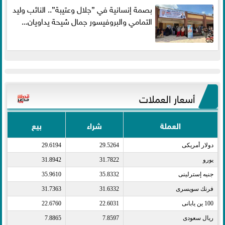
بصمة إنسانية في ”جلال وعتيبة”.. النائب وليد
التمامي والبروفيسور جمال شيحة يداويان...
أسعار العملات
العملة
شراء
بيع
دولار أمريكى​
29.5264
29.6194
يورو​
31.7822
31.8942
جنيه إسترلينى​
35.8332
35.9610
فرنك سويسرى​
31.6332
31.7363
100 ين يابانى​
22.6031
22.6760
ريال سعودى​
7.8597
7.8865