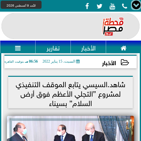




الأحد 9 أغسطس 2026

الأخبار
تقارير

الأخبار
السبت، 15 يناير 2022
06:56 مـ
بتوقيت القاهرة
2022-01-15 18:56:40
شاهد.السيسي يتابع الموقف التنفيذي
لمشروع ”التجلي الأعظم فوق أرض
السلام” بسيناء