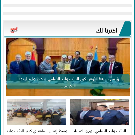
اخترنا لك
رئيس جامعة الأزهر يكرم النائب وليد التمامي .. فخر واعتزاز بهذا
التكريم...
النائب وليد التمامي يهنئ الاستاذ
وسط إقبال جماهيري كبير النائب وليد