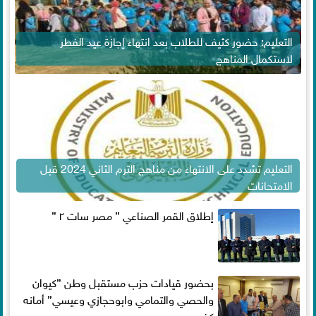
التعليم: حضور كثيف للطلاب بعد انتهاء إجازة عيد الفطر
لاستكمال المناهج
التعليم تشدد على الانتهاء من مناهج الترم الثاني 2024 قبل
الامتحانات
إطلاق القمر الصناعي ” مصر سات ٢ ”
بحضور قيادات حزب مستقبل وطن ”كيوان
والحصي والتمامي وابوحجازي وعيسي” أمانه
كفر...