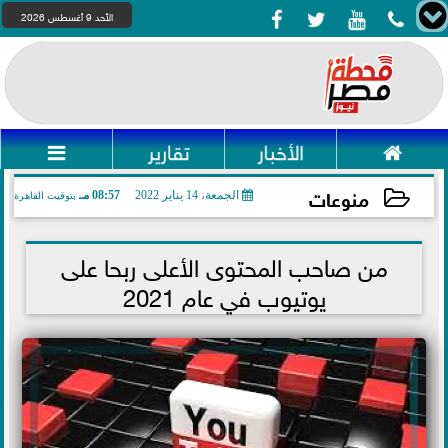




الأحد 9 أغسطس 2026

الأخبار
تقارير

منوعات
الجمعة، 14 يناير 2022
08:57 مـ
بتوقيت القاهرة
2022-01-14 20:57:16
من صاحب المحتوى الأعلى ربحا على
يوتيوب في عام 2021