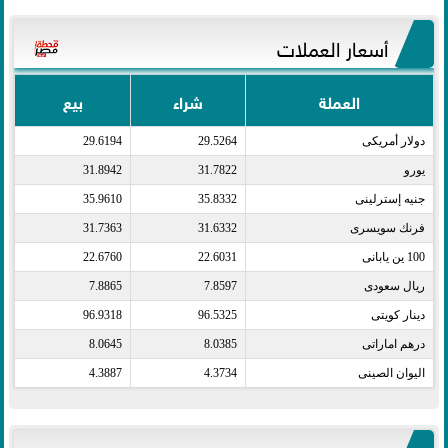
أسعار العملات
العملة
شراء
بيع
دولار أمريكى​
29.5264
29.6194
يورو​
31.7822
31.8942
جنيه إسترلينى​
35.8332
35.9610
فرنك سويسرى​
31.6332
31.7363
100 ين يابانى​
22.6031
22.6760
ريال سعودى​
7.8597
7.8865
دينار كويتى​
96.5325
96.9318
درهم اماراتى​
8.0385
8.0645
اليوان الصينى​
4.3734
4.3887