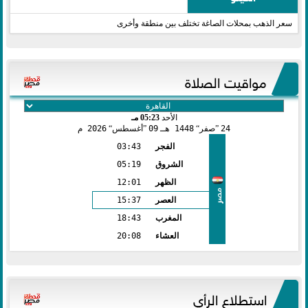
سعر الذهب بمحلات الصاغة تختلف بين منطقة وأخرى
مواقيت الصلاة
الأحد
05:23 مـ
24
صفر
1448 هـ
09
أغسطس
2026 م
الفجر
03:43
الشروق
05:19
الظهر
12:01
مصر
العصر
15:37
المغرب
18:43
العشاء
20:08
استطلاع الرأي