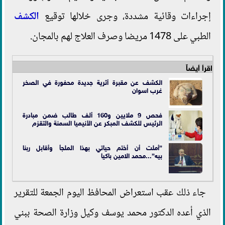
إجراءات وقائية مشددة، وجرى خلالها توقيع
الكشف
الطبي على 1478 مريضا وصرف العلاج لهم بالمجان.
اقرأ أيضاً
الكشف عن مقبرة أثرية جديدة محفورة في الصخر
غرب اسوان
فحص 9 ملايين و160 ألف طالب ضمن مبادرة
الرئيس للكشف المبكر عن الأنيميا السمنة والتقزم
”أملت أن أختم حياتي بهذا الملجأ وأقابل ربنا
بيه”...محمد الامين باكيا
جاء ذلك عقب استعراض المحافظ اليوم الجمعة للتقرير
الذي أعده الدكتور محمد يوسف وكيل وزارة الصحة ببني