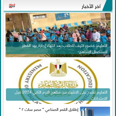
آخر الأخبار
التعليم: حضور كثيف للطلاب بعد انتهاء إجازة عيد الفطر
لاستكمال المناهج
التعليم تشدد على الانتهاء من مناهج الترم الثاني 2024 قبل
الامتحانات
إطلاق القمر الصناعي ” مصر سات ٢ ”