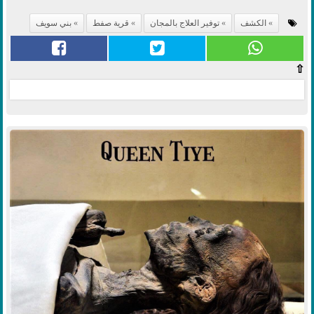
الكشف
توفير العلاج بالمجان
قرية صفط
بني سويف
⇧