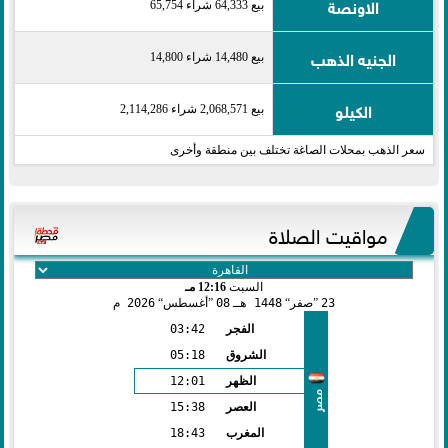
الاونصة
بيع 64,333 شراء 65,754
الجنيه الذهب
بيع 14,480 شراء 14,800
الكيلو
بيع 2,068,571 شراء 2,114,286
سعر الذهب بمحلات الصاغة تختلف بين منطقة وأخرى
مواقيت الصلاة
السبت
12:16 مـ
23
صفر
1448 هـ
08
أغسطس
2026 م
الفجر
03:42
الشروق
05:18
الظهر
12:01
مصر
العصر
15:38
المغرب
18:43