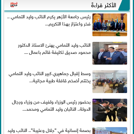
الأكثر قراءةً
رئيس جامعة الأزهر يكرم النائب وليد التمامي ..
فخر واعتزاز بهذا التكريم...
النائب وليد التمامي يهنئ الاستاذ الدكتور
محمود صديق تكليفة قائم باعمال ...
وسط إقبال جماهيري كبير النائب وليد التمامي
يختتم أضخم قافلة طبية مجانية...
بحضور رئيس الوزراء ولفيف من وزراء ورجال
الدولة.. النائبان وليد التمامي ومحمد...
بصمة إنسانية في ”جلال وعتيبة”.. النائب وليد