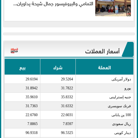
التمامي والبروفيسور جمال شيحة يداويان...
أسعار العملات
العملة
شراء
بيع
دولار أمريكى​
29.5264
29.6194
يورو​
31.7822
31.8942
جنيه إسترلينى​
35.8332
35.9610
فرنك سويسرى​
31.6332
31.7363
100 ين يابانى​
22.6031
22.6760
ريال سعودى​
7.8597
7.8865
دينار كويتى​
96.5325
96.9318