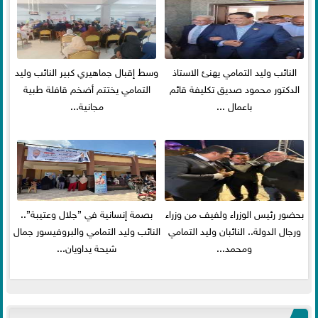
النائب وليد التمامي يهنئ الاستاذ
وسط إقبال جماهيري كبير النائب وليد
الدكتور محمود صديق تكليفة قائم
التمامي يختتم أضخم قافلة طبية
باعمال ...
مجانية...
بحضور رئيس الوزراء ولفيف من وزراء
بصمة إنسانية في ”جلال وعتيبة”..
ورجال الدولة.. النائبان وليد التمامي
النائب وليد التمامي والبروفيسور جمال
ومحمد...
شيحة يداويان...