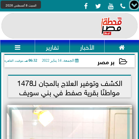




السبت 8 أغسطس 2026

الأخبار
تقارير

بر مصر
الجمعة، 14 يناير 2022
06:32 مـ
بتوقيت القاهرة
2022-01-14 18:32:36
الكشف وتوفير العلاج بالمجان لـ1478
مواطنًا بقرية صفط في بني سويف