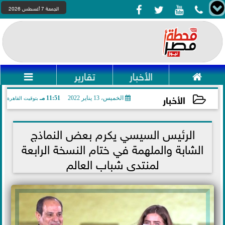




الجمعة 7 أغسطس 2026

الأخبار
تقارير

الأخبار
الخميس، 13 يناير 2022
11:51 مـ
بتوقيت القاهرة
2022-01-13 23:51:57
الرئيس السيسي يكرم بعض النماذج
الشابة والملهمة في ختام النسخة الرابعة
لمنتدى شباب العالم