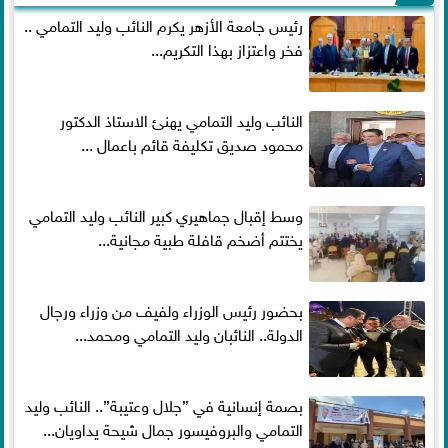
رئيس جامعة الأزهر يكرم النائب وليد التمامي ..
فخر واعتزاز بهذا التكريم...
النائب وليد التمامي يهنئ الاستاذ الدكتور
محمود صديق تكليفة قائم باعمال ...
وسط إقبال جماهيري كبير النائب وليد التمامي
يختتم أضخم قافلة طبية مجانية...
بحضور رئيس الوزراء ولفيف من وزراء ورجال
الدولة.. النائبان وليد التمامي ومحمد...
بصمة إنسانية في ”جلال وعتيبة”.. النائب وليد
التمامي والبروفيسور جمال شيحة يداويان...