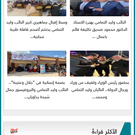
النائب وليد التمامي يهنئ الاستاذ
وسط إقبال جماهيري كبير النائب وليد
الدكتور محمود صديق تكليفة قائم
التمامي يختتم أضخم قافلة طبية
باعمال ...
مجانية...
بحضور رئيس الوزراء ولفيف من وزراء
بصمة إنسانية في ”جلال وعتيبة”..
ورجال الدولة.. النائبان وليد التمامي
النائب وليد التمامي والبروفيسور جمال
ومحمد...
شيحة يداويان...
الأكثر قراءةً