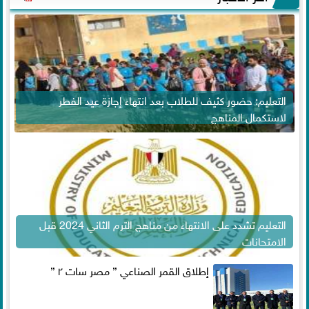
التعليم: حضور كثيف للطلاب بعد انتهاء إجازة عيد الفطر
لاستكمال المناهج
التعليم تشدد على الانتهاء من مناهج الترم الثاني 2024 قبل
الامتحانات
إطلاق القمر الصناعي ” مصر سات ٢ ”