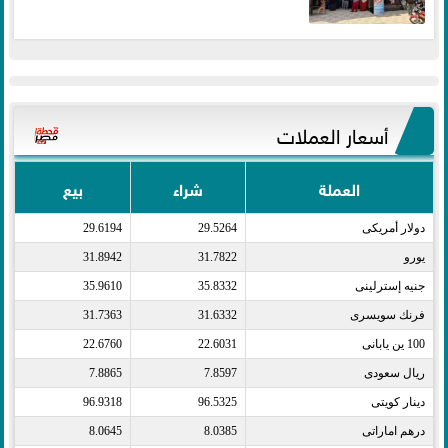
أسعار العملات
العملة
شراء
بيع
دولار أمريكى​
29.5264
29.6194
يورو​
31.7822
31.8942
جنيه إسترلينى​
35.8332
35.9610
فرنك سويسرى​
31.6332
31.7363
100 ين يابانى​
22.6031
22.6760
ريال سعودى​
7.8597
7.8865
دينار كويتى​
96.5325
96.9318
درهم اماراتى​
8.0385
8.0645