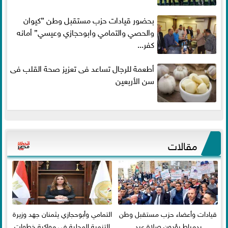
بحضور قيادات حزب مستقبل وطن ”كيوان
والحصي والتمامي وابوحجازي وعيسي” أمانه
كفر...
أطعمة للرجال تساعد فى تعزيز صحة القلب فى
سن الأربعين
مقالات
قيادات وأعضاء حزب مستقبل وطن
التمامي وأبوحجازي يثمنان جهد وزيرة
بدمياط يؤدون صلاة عيد
التنمية المحلية في مواكبة خطوات